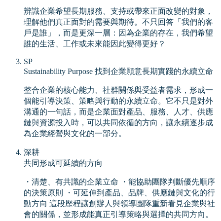
辨識企業希望長期服務、支持或帶來正面改變的對象，
理解他們真正面對的需要與期待。不只回答「我們的客
戶是誰」，而是更深一層：因為企業的存在，我們希望
誰的生活、工作或未來能因此變得更好？
SP
Sustainability Purpose 找到企業願意長期實踐的永續立命
整合企業的核心能力、社群關係與受益者需求，形成一
個能引導決策、策略與行動的永續立命。它不只是對外
溝通的一句話，而是企業面對產品、服務、人才、供應
鏈與資源投入時，可以共同依循的方向，讓永續逐步成
為企業經營與文化的一部分。
深耕
共同形成可延續的方向
・清楚、有共識的企業立命 ・能協助團隊判斷優先順序
的決策原則 ・可延伸到產品、品牌、供應鏈與文化的行
動方向 這段歷程讓創辦人與領導團隊重新看見企業與社
會的關係，並形成能真正引導策略與選擇的共同方向。