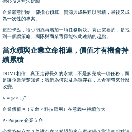
擔心投入無法延續
企業願意開始，卻擔心預算、資源與成果難以累積，最後又成
為一次性的專案。
這些卡點，很少能靠再增加一項任務解決。真正需要的，是找
到一個讓策略、團隊與商業選擇能彼此連結的起點。
當永續與企業立命相連，價值才有機會持
續累積
DOMI 相信，真正走得長久的永續，不是多完成一項任務，而
是讓企業清楚知道：我們為何以及為誰存在，又希望帶來什麼
改變。
m
V
=
(P
×
T)
企業價值 =（立命 × 科技應用）在意義中持續放大
P
·
Purpose 企業立命
企業為何存在？為誰存在？希望帶來什麼改變？當這個起點清