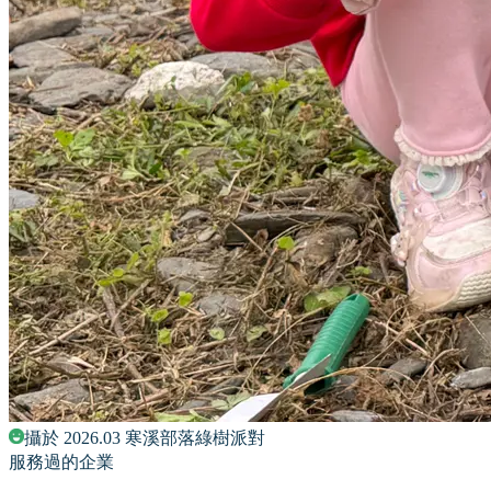
攝於 2026.03 寒溪部落綠樹派對
服務過的企業