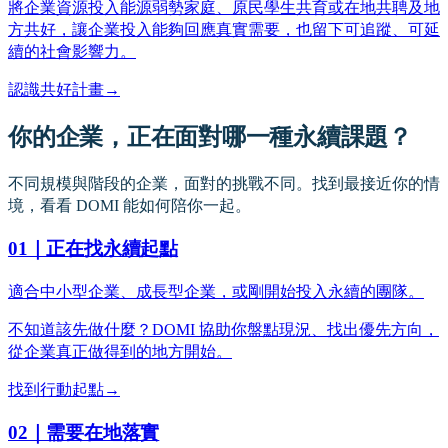
將企業資源投入能源弱勢家庭、原民學生共育或在地共聘及地
方共好，讓企業投入能夠回應真實需要，也留下可追蹤、可延
續的社會影響力。
認識共好計畫
→
你的企業，正在面對哪一種永續課題？
不同規模與階段的企業，面對的挑戰不同。找到最接近你的情
境，看看 DOMI 能如何陪你一起。
01｜正在找永續起點
適合中小型企業、成長型企業，或剛開始投入永續的團隊。
不知道該先做什麼？DOMI 協助你盤點現況、找出優先方向，
從企業真正做得到的地方開始。
找到行動起點
→
02｜需要在地落實