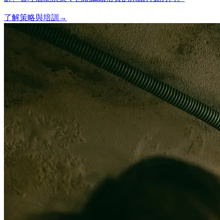
了解策略與培訓
→