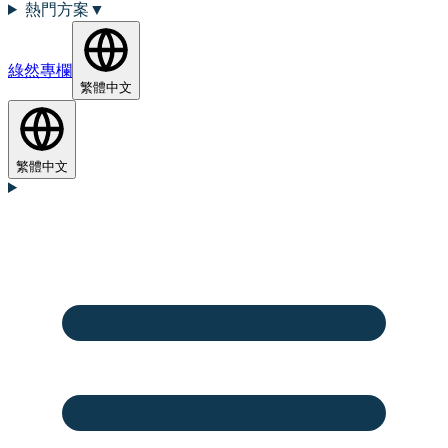
熱門方案
▼
綠然專欄
繁體中文
繁體中文