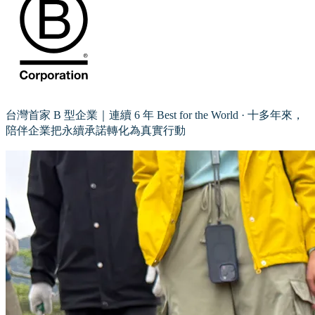
台灣首家 B 型企業｜連續 6 年 Best for the World · 十多年來，
陪伴企業把永續承諾轉化為真實行動