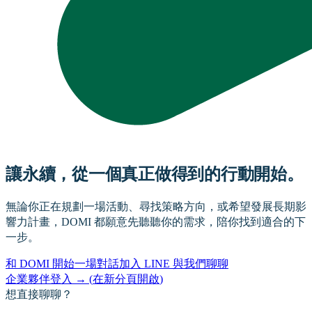
讓永續，從一個真正做得到的行動開始。
無論你正在規劃一場活動、尋找策略方向，或希望發展長期影
響力計畫，DOMI 都願意先聽聽你的需求，陪你找到適合的下
一步。
和 DOMI 開始一場對話
加入 LINE 與我們聊聊
企業夥伴登入
→
(
在新分頁開啟
)
想直接聊聊？