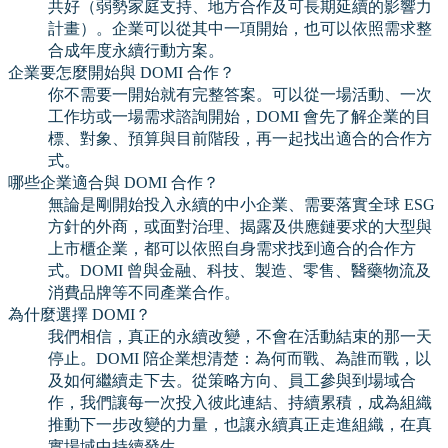
共好（弱勢家庭支持、地方合作及可長期延續的影響力
計畫）。企業可以從其中一項開始，也可以依照需求整
合成年度永續行動方案。
企業要怎麼開始與 DOMI 合作？
你不需要一開始就有完整答案。可以從一場活動、一次
工作坊或一場需求諮詢開始，DOMI 會先了解企業的目
標、對象、預算與目前階段，再一起找出適合的合作方
式。
哪些企業適合與 DOMI 合作？
無論是剛開始投入永續的中小企業、需要落實全球 ESG
方針的外商，或面對治理、揭露及供應鏈要求的大型與
上市櫃企業，都可以依照自身需求找到適合的合作方
式。DOMI 曾與金融、科技、製造、零售、醫藥物流及
消費品牌等不同產業合作。
為什麼選擇 DOMI？
我們相信，真正的永續改變，不會在活動結束的那一天
停止。DOMI 陪企業想清楚：為何而戰、為誰而戰，以
及如何繼續走下去。從策略方向、員工參與到場域合
作，我們讓每一次投入彼此連結、持續累積，成為組織
推動下一步改變的力量，也讓永續真正走進組織，在真
實場域中持續發生。