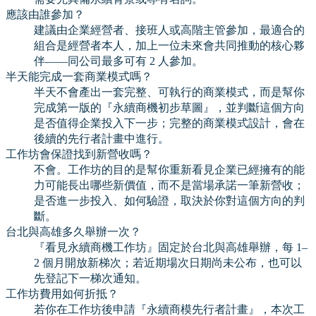
應該由誰參加？
建議由企業經營者、接班人或高階主管參加，最適合的
組合是經營者本人，加上一位未來會共同推動的核心夥
伴——同公司最多可有 2 人參加。
半天能完成一套商業模式嗎？
半天不會產出一套完整、可執行的商業模式，而是幫你
完成第一版的『永續商機初步草圖』，並判斷這個方向
是否值得企業投入下一步；完整的商業模式設計，會在
後續的先行者計畫中進行。
工作坊會保證找到新營收嗎？
不會。工作坊的目的是幫你重新看見企業已經擁有的能
力可能長出哪些新價值，而不是當場承諾一筆新營收；
是否進一步投入、如何驗證，取決於你對這個方向的判
斷。
台北與高雄多久舉辦一次？
『看見永續商機工作坊』固定於台北與高雄舉辦，每 1–
2 個月開放新梯次；若近期場次日期尚未公布，也可以
先登記下一梯次通知。
工作坊費用如何折抵？
若你在工作坊後申請『永續商模先行者計畫』，本次工