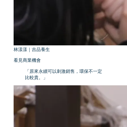
林漾漾
｜
吉品養生
看見商業機會
「
原來永續可以刺激銷售，環保不一定
比較貴。
」