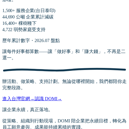
1,500+ 服務企業(台日泰印)
44,690 公噸 企業累計減碳
16,400+ 棵樹種下
4,722 弱勢家庭受支持
歷年累計數字・2026.07 盤點
讓每件好事都算數——讓「做好事」和「賺大錢」，不再是二
選一。
辦活動、做策略、支持計劃。無論從哪裡開始，我們都陪你走
完整段路。
進入台灣官網
→
認識 DOMI
→
讓企業永續，真正落地。
從策略、組織到行動現場，DOMI 陪企業把永續目標，轉化為
員工願意參與、成果能持續累積的實踐。