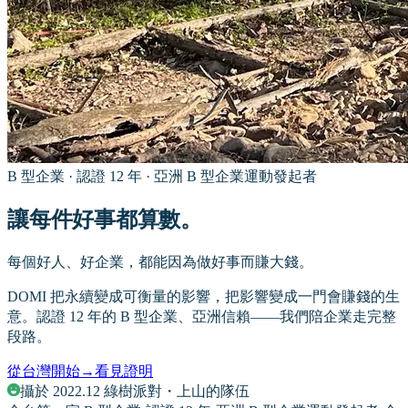
B 型企業 · 認證 12 年 · 亞洲 B 型企業運動發起者
讓每件好事都算數。
每個好人、好企業，都能因為做好事而賺大錢。
DOMI 把永續變成可衡量的影響，把影響變成一門會賺錢的生
意。認證 12 年的 B 型企業、亞洲信賴——我們陪企業走完整
段路。
從台灣開始
→
看見證明
攝於 2022.12 綠樹派對・上山的隊伍