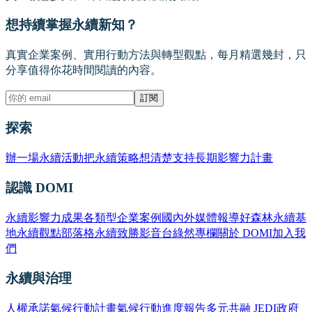
想持續掌握永續新知？
真實企業案例、實用行動方法與轉型觀點，每月精選幾封，只
分享值得你花時間閱讀的內容。
訂閱
探索
辦一場永續活動
把永續策略想清楚
支持長期影響力計畫
認識 DOMI
永續影響力成果
各類型企業案例
國內外媒體報導
好森林永續基
地
永續觀點部落格
永續致勝影音台
綠然專欄
關於 DOMI
加入我
們
永續與治理
人權承諾
氣候行動計畫
氣候行動進度報告
多元共融 JEDI
政府