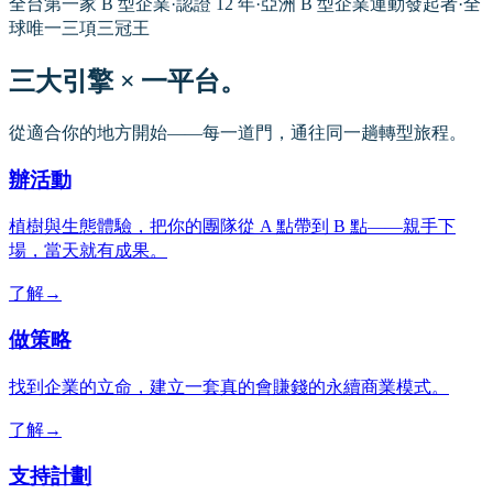
全台第一家 B 型企業
·
認證 12 年
·
亞洲 B 型企業運動發起者
·
全
球唯一三項三冠王
三大引擎 × 一平台。
從適合你的地方開始——每一道門，通往同一趟轉型旅程。
辦活動
植樹與生態體驗，把你的團隊從 A 點帶到 B 點——親手下
場，當天就有成果。
了解
→
做策略
找到企業的立命，建立一套真的會賺錢的永續商業模式。
了解
→
支持計劃