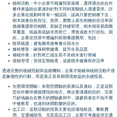
植樹活動：中小企業可根據預算規模，選擇適合的合作
夥伴來協助企業達到針對不同利害關係人溝通需求。許
多企業在規劃時常有一個誤區：認為只要把樹種下去，
樹木就會自然存活。然而，實際上原生樹種的存活率與
後續養護密切相關。若缺乏持續管理，樹木很容易因雜
草覆蓋、病蟲害或缺水而死亡，導致成效大打折扣。因
此，企業在預算中應編列長期養護費用，包括：
除草維護：避免雜草搶奪養分與水分
修枝整形：確保樹勢健康、提升生長品質
補植作業：針對死亡或生長不良樹木進行替補
巡檢管理：安排定期檢查，追蹤樹木健康與存活率
透過完整的後續照顧與追蹤機制，企業才能確保植樹活動不僅
是象徵性的行動，而是真正具長期環境效益的永續投資。
生態環境體驗：各類型體驗的策展以及連結，正是這類
型合作夥伴價值體現的地方。將企業溝通的目的，完美
巧妙地融合在整天的體驗參與中，讓參與者在不知不覺
中被教育，也達到休閒歡樂的目的。
志工日：這類活動的預算主要包括場地租賃、餐飲費
用、交通補助等。尤其是志工日，企業可考慮提供交通