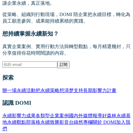
讓企業永續，真正落地。
從策略、組織到行動現場，DOMI 陪企業把永續目標，轉化為
員工願意參與、成果能持續累積的實踐。
想持續掌握永續新知？
真實企業案例、實用行動方法與轉型觀點，每月精選幾封，只
分享值得你花時間閱讀的內容。
訂閱
探索
辦一場永續活動
把永續策略想清楚
支持長期影響力計畫
認識 DOMI
永續影響力成果
各類型企業案例
國內外媒體報導
好森林永續基
地
永續觀點部落格
永續致勝影音台
綠然專欄
關於 DOMI
加入我
們