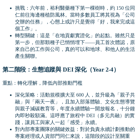
挑戰：六年前，裕利醫藥種下第一棵樹時，約 150 位同
仁前往海邊種植防風林。當時多數員工將其視為「公司
交辦的任務」，心態上或許只是覺得「好，我來完成這
個工作」。
轉型關鍵：這是「在地貢獻實證化」的起點。雖然只是
第一步，但那顆種子已悄悄埋下——員工首次體認，原
來自己的工作與公司，真的可以和地球、和他人的生活
產生關聯。
第二階段：生態追蹤與 DEI 深化（Year 2-4）
重點：轉化理解，降低內部推動門檻
深化策略：活動規模擴大至 600 人，並升級為「親子共
融」與「兩天一夜」，且加入部落體驗、文化生態導覽
與親子減碳教育等，年度永續體驗一開放報名，十分鐘
內即秒殺額滿。這呼應了旅程中 DEI（多元共融）的實
踐，讓員工與家人一起「感受」永續。
對內部專案團隊的關鍵效益：對於負責永續計劃推動的
專案經理或人資部門同仁來說，這階段的設計至關重