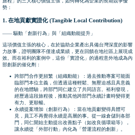
旅程」的三大核心價值主張，如何轉化為企業的長期競爭優
勢：
1. 在地貢獻實證化 (Tangible Local Contribution)
—— 驅動「創新行為」與「組織動能提升」
這項價值主張的核心，在於協助企業產出具備台灣深度的影響
力故事，證明團隊不僅達成業績，更在回饋在地社區上展現成
效。而在裕利的案例中，這份「實證化」的過程意外地成為內
部創新的催化劑：
跨部門合作更頻繁（組織動能）：過去推動專案可能面
臨部門本位主義，但透過這種輕鬆、無壓迫感且具意義
的在地體驗，跨部門同仁建立了共同語言。裕利發現，
經歷過這段旅程後，推動其他跨部門永續計畫時變得更
有力、更順暢。
永續提案增加（創新行為）：當在地貢獻變得具體可
見，員工不再覺得永續是高層的事。從一線倉儲到各部
門，同仁開始主動提出改善點子（如改良循環箱等），
讓永續從「外部行動」內化為「營運流程的創新」。