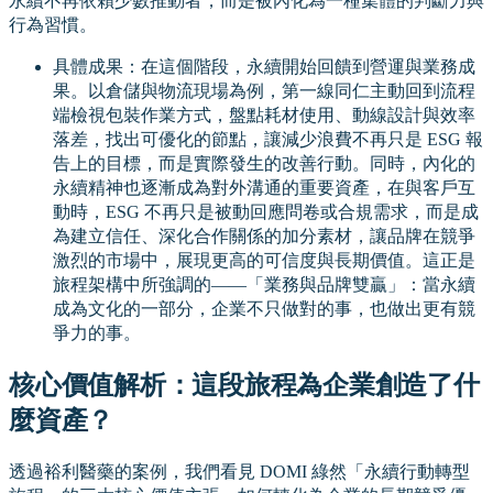
永續不再依賴少數推動者，而是被內化為一種集體的判斷力與
行為習慣。
具體成果：在這個階段，永續開始回饋到營運與業務成
果。以倉儲與物流現場為例，第一線同仁主動回到流程
端檢視包裝作業方式，盤點耗材使用、動線設計與效率
落差，找出可優化的節點，讓減少浪費不再只是 ESG 報
告上的目標，而是實際發生的改善行動。同時，內化的
永續精神也逐漸成為對外溝通的重要資產，在與客戶互
動時，ESG 不再只是被動回應問卷或合規需求，而是成
為建立信任、深化合作關係的加分素材，讓品牌在競爭
激烈的市場中，展現更高的可信度與長期價值。這正是
旅程架構中所強調的——「業務與品牌雙贏」：當永續
成為文化的一部分，企業不只做對的事，也做出更有競
爭力的事。
核心價值解析：這段旅程為企業創造了什
麼資產？
透過裕利醫藥的案例，我們看見 DOMI 綠然「永續行動轉型