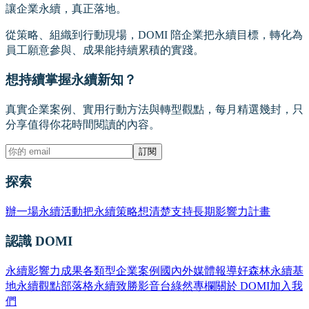
讓企業永續，真正落地。
從策略、組織到行動現場，DOMI 陪企業把永續目標，轉化為
員工願意參與、成果能持續累積的實踐。
想持續掌握永續新知？
真實企業案例、實用行動方法與轉型觀點，每月精選幾封，只
分享值得你花時間閱讀的內容。
訂閱
探索
辦一場永續活動
把永續策略想清楚
支持長期影響力計畫
認識 DOMI
永續影響力成果
各類型企業案例
國內外媒體報導
好森林永續基
地
永續觀點部落格
永續致勝影音台
綠然專欄
關於 DOMI
加入我
們