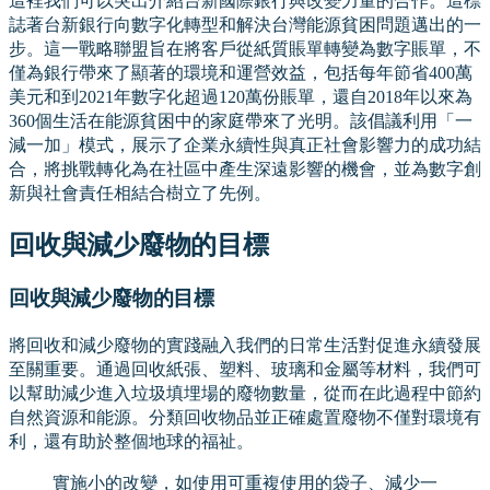
這裡我們可以突出介紹台新國際銀行與改變力量的合作。這標
誌著台新銀行向數字化轉型和解決台灣能源貧困問題邁出的一
步。這一戰略聯盟旨在將客戶從紙質賬單轉變為數字賬單，不
僅為銀行帶來了顯著的環境和運營效益，包括每年節省400萬
美元和到2021年數字化超過120萬份賬單，還自2018年以來為
360個生活在能源貧困中的家庭帶來了光明。該倡議利用「一
減一加」模式，展示了企業永續性與真正社會影響力的成功結
合，將挑戰轉化為在社區中產生深遠影響的機會，並為數字創
新與社會責任相結合樹立了先例。
回收與減少廢物的目標
回收與減少廢物的目標
將回收和減少廢物的實踐融入我們的日常生活對促進永續發展
至關重要。通過回收紙張、塑料、玻璃和金屬等材料，我們可
以幫助減少進入垃圾填埋場的廢物數量，從而在此過程中節約
自然資源和能源。分類回收物品並正確處置廢物不僅對環境有
利，還有助於整個地球的福祉。
實施小的改變，如使用可重複使用的袋子、減少一