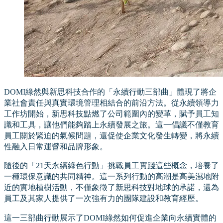
DOMI綠然與新思科技合作的「永續行動三部曲」體現了將企
業社會責任與真實環境管理相結合的前沿方法。從永續領導力
工作坊開始，新思科技點燃了公司範圍內的變革，賦予員工知
識和工具，讓他們能夠踏上永續發展之旅。這一倡議不僅教育
員工關於緊迫的氣候問題，還促使企業文化發生轉變，將永續
性融入日常運營和品牌形象。
隨後的「21天永續綠色行動」挑戰員工實踐這些概念，培養了
一種環保意識的共同精神。這一系列行動的高潮是高美濕地附
近的實地植樹活動，不僅象徵了新思科技對地球的承諾，還為
員工及其家人提供了一次強有力的團隊建設和教育經歷。
這一三部曲行動展示了DOMI綠然如何促進企業向永續實體的