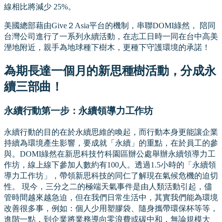
線相比將減少 25%。
美國總部藉由Give２Asia平台的機制，串聯DOMI綠然， 陪同
台灣公司進行了一系列永續活動，在志工日時一同在台中高美
溼地附近，親手為地球種下樹木，更種下守護環境的承諾！
為期長達一個月的新思種樹活動，分成永
續三部曲！
永續行動第一步：永續領導力工作坊
永續行動的目的在於永續思維的喚起，而行動本身更能讓企業
持續為環境產生影響，要成就「永續」的重點，在於員工的參
與。DOMI綠然在新思科技竹科園區辦公處舉辦永續領導力工
作坊，線上線下參加人數約有100人。透過1.5小時的「永續領
導力工作坊」，帶領新思科技的同仁了解現在氣候危機的迫切
性。 現今，三分之二的極端天氣事件是由人類活動引起，儘
管時間越來越急迫，但在我們日常生活中，其實我們能為環境
改善很多事，例如：個人少用塑膠袋、隨身攜帶環保杯等等，
進階一點，到企業將業務導向零浪費或碳中和，無論規模大