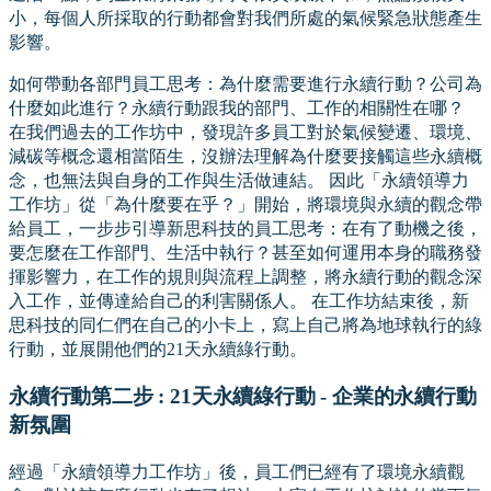
小，每個人所採取的行動都會對我們所處的氣候緊急狀態產生
影響。
如何帶動各部門員工思考：為什麼需要進行永續行動？公司為
什麼如此進行？永續行動跟我的部門、工作的相關性在哪？
在我們過去的工作坊中，發現許多員工對於氣候變遷、環境、
減碳等概念還相當陌生，沒辦法理解為什麼要接觸這些永續概
念，也無法與自身的工作與生活做連結。 因此「永續領導力
工作坊」從「為什麼要在乎？」開始，將環境與永續的觀念帶
給員工，一步步引導新思科技的員工思考：在有了動機之後，
要怎麼在工作部門、生活中執行？甚至如何運用本身的職務發
揮影響力，在工作的規則與流程上調整，將永續行動的觀念深
入工作，並傳達給自己的利害關係人。 在工作坊結束後，新
思科技的同仁們在自己的小卡上，寫上自己將為地球執行的綠
行動，並展開他們的21天永續綠行動。
永續行動第二步 : 21天永續綠行動 - 企業的永續行動
新氛圍
經過「永續領導力工作坊」後，員工們已經有了環境永續觀