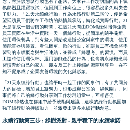
念，對於該怎麼行動也有了想法。大家在工作坊討論的當下氣
氛熱烈且躍躍欲試，但回到工作崗位上，很容易沒多久就失去
了動力。「21天永續綠行動」作為永續行動第二階段，便是希
望延續員工們將在工作坊的熱情與承諾，轉化成實際行動。21
天是養成一個習慣的時間，在這21天間由DOMI綠然陪伴企業
員工實際在生活中實踐一天一個綠行動，從簡單的隨手關燈、
使用環保餐具，到有些人開始改造辦公室與家中的環境，使用
節能電器與裝置。看似簡單、微的行動，卻讓員工有機會將學
習到的永續概念與生活連結，並養成「綠思考」的習慣。而員
工隨時使用環保杯、選用節能產品的行為，也會將永續概念與
習慣帶給自己的家人、朋友及工作上接觸的廠商與客戶，在不
知不覺形成了企業友善環境的文化與形象。
「21天永續綠行動」也讓平時一起工作的同事們，有了共同努
力的目標，增加員工凝聚力，也形成辦公室的「綠氛圍」。同
事們將自己的綠行動分享到工作坊群組當中，互相督促，
DOMI綠然也在群組中給予鼓勵與建議，這樣的綠行動氛圍加
強了綠行動的持續動力，並激發出更多永續行動創意。
永續行動第三步 : 綠樹派對 - 親手種下的永續承諾