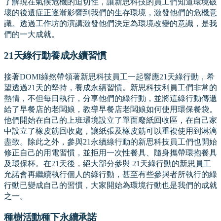
了解現在氣候危機的迫切性，讓新思科技的員工們知道環境破
壞的後遺症正逐漸影響到我們的生存環境，激發他們的危機意
識。透過工作坊的演講激發他們決定為環境改變的意識，是我
們的一大成就。
21天綠行動養成永續習慣
接著DOMI綠然帶領著新思科技員工一起響應21天綠行動，希
望透過21天的堅持，養成永續習慣。新思科技利員工們非常的
熱情，不但每日執行，分享他們的綠行動，並將這綠行動傳遞
給了早餐店的老闆娘，教導早餐店老闆娘如何使用環保餐袋。
他們開始在自己的上班環境設立了單面廢紙回收區，在自己家
中設立了橡皮筋回收處，讓紙張及橡皮筋可以重複使用到淋漓
盡致。除此之外，參與21永續綠行動的新思科技員工們也開始
修正自己的用電習慣，並拒用一次性餐具、隨身攜帶環抱餐具
及環保杯。在21天後，絕大部分參與 21天綠行動的新思員工
允諾會再繼續執行個人的綠行動，甚至有些參與者所執行的綠
行動已變成自己的習慣，大家開始為環境行動也是我們的成就
之一。
種樹活動種下永續承諾