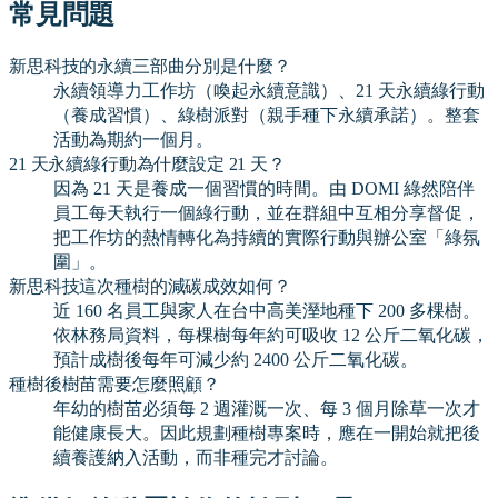
常見問題
新思科技的永續三部曲分別是什麼？
永續領導力工作坊（喚起永續意識）、21 天永續綠行動
（養成習慣）、綠樹派對（親手種下永續承諾）。整套
活動為期約一個月。
21 天永續綠行動為什麼設定 21 天？
因為 21 天是養成一個習慣的時間。由 DOMI 綠然陪伴
員工每天執行一個綠行動，並在群組中互相分享督促，
把工作坊的熱情轉化為持續的實際行動與辦公室「綠氛
圍」。
新思科技這次種樹的減碳成效如何？
近 160 名員工與家人在台中高美溼地種下 200 多棵樹。
依林務局資料，每棵樹每年約可吸收 12 公斤二氧化碳，
預計成樹後每年可減少約 2400 公斤二氧化碳。
種樹後樹苗需要怎麼照顧？
年幼的樹苗必須每 2 週灌溉一次、每 3 個月除草一次才
能健康長大。因此規劃種樹專案時，應在一開始就把後
續養護納入活動，而非種完才討論。