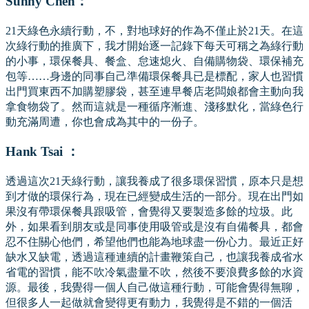
Sunny Chen：
21天綠色永續行動，不，對地球好的作為不僅止於21天。在這
次綠行動的推廣下，我才開始逐一記錄下每天可稱之為綠行動
的小事，環保餐具、餐盒、怠速熄火、自備購物袋、環保補充
包等……身邊的同事自己準備環保餐具已是標配，家人也習慣
出門買東西不加購塑膠袋，甚至連早餐店老闆娘都會主動向我
拿食物袋了。然而這就是一種循序漸進、淺移默化，當綠色行
動充滿周遭，你也會成為其中的一份子。
Hank Tsai ：
透過這次21天綠行動，讓我養成了很多環保習慣，原本只是想
到才做的環保行為，現在已經變成生活的一部分。現在出門如
果沒有帶環保餐具跟吸管，會覺得又要製造多餘的垃圾。此
外，如果看到朋友或是同事使用吸管或是沒有自備餐具，都會
忍不住關心他們，希望他們也能為地球盡一份心力。最近正好
缺水又缺電，透過這種連續的計畫鞭策自己，也讓我養成省水
省電的習慣，能不吹冷氣盡量不吹，然後不要浪費多餘的水資
源。最後，我覺得一個人自己做這種行動，可能會覺得無聊，
但很多人一起做就會變得更有動力，我覺得是不錯的一個活