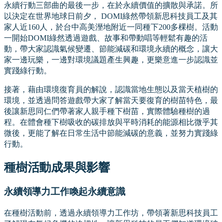
永續行動三部曲的最後一步，在於永續價值的擴散與承諾。所
以決定在世界地球日前夕， DOMI綠然帶領新思科技員工及其
家人近160人，於台中高美溼地附近一同種下200多棵樹。活動
一開始DOMI綠然透過遊戲、故事和帶動唱等輕鬆有趣的活
動，帶大家認識氣候變遷、節能減碳和環境永續的概念，讓大
家一邊玩樂，一邊對環境議題產生興趣，更樂意進一步認識並
實踐綠行動。
接著，藉由環境復育員的解說，認識當地生態以及當天植樹的
環境，並透過問答遊戲帶大家了解當天要復育的樹苗特色，最
後讓新思同仁們帶著家人親手種下樹苗，實際體驗種樹的過
程。在體會種下樹吸收的碳排放與平時消耗的能源相比微乎其
微後，更能了解在日常生活中節能減碳的意義，並努力實踐綠
行動。
種樹活動成果與影響
永續領導力工作喚起永續意識
在種樹活動前，透過永續領導力工作坊，帶領著新思科技員工