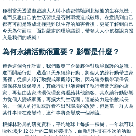
種樹當天透過遊戲讓大人與小孩都體驗到北極熊的生存危機，
進而反思自己的生活習慣是否對環境造成破壞。在意識到自己
都有可能是造成北極熊難以生存的加害者後，更能了解到自己
今天為何而種！面對嚴肅的環境議題，帶領大人小孩都認真投
入是我們的成就！
為何永續活動很重要？ 影響是什麼？
透過這個合作計畫，我們激發了企業夥伴對環境保護的意識，
進而開始行動，透過21天永續綠行動，將個人的綠行動帶進家
庭裡，從個人綠行動變成家庭綠行動。因為隨身攜帶環保袋、
環保杯及環保餐具，其綠行動也滲透到了執行者常光顧的店
家，再藉由店家將環保理念傳遞給其他顧客。其永續行動影響
力從個人變成家庭，再擴大到生活圈，這感染力是倍數成長
的。一個人的行動或許看不出對環境的改變，但是當一群人為
某件事情在改變時，這件事將會變成一個潮流。
根據林務局的研究資料，平均地球上每多一棵樹，一年就可以
吸收減少 12 公斤的二氧化碳排放，而新思科技在本次的活動