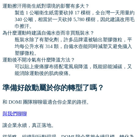
運動擦汗用衛生紙對環境的影響有多大？
製造 1 公噸衛生紙需要砍掉 17 棵樹，全台灣一天用量約
340 公噸，相當於一天砍掉 5,780 棵樹，因此建議改用毛
巾擦汗。
為什麼運動時建議自備水壺而非買瓶裝水？
瓶裝水除了有塑化劑，許多品牌還被驗出塑膠微粒，平
均每公升水有 314 顆，自備水壺能同時減塑又避免攝入
塑膠微粒。
運動後不開冷氣有什麼降溫方法？
可以貼上痠痛膠布搭配電風扇降溫，既能節能減碳，又
能消除運動後的肌肉痠痛。
準備好啟動屬於你的轉型了嗎？
和 DOMI 團隊聊聊最適合你企業的路徑。
與我們聊聊
讓企業永續，真正落地。
從策略、組織到行動現場，DOMI 陪企業把永續目標，轉化為