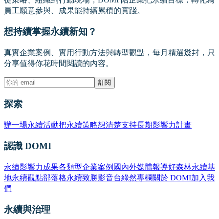
員工願意參與、成果能持續累積的實踐。
想持續掌握永續新知？
真實企業案例、實用行動方法與轉型觀點，每月精選幾封，只
分享值得你花時間閱讀的內容。
訂閱
探索
辦一場永續活動
把永續策略想清楚
支持長期影響力計畫
認識 DOMI
永續影響力成果
各類型企業案例
國內外媒體報導
好森林永續基
地
永續觀點部落格
永續致勝影音台
綠然專欄
關於 DOMI
加入我
們
永續與治理