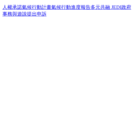
人權承諾
氣候行動計畫
氣候行動進度報告
多元共融 JEDI
政府
事務與遊說
提出申訴