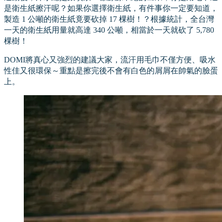
是衛生紙擦汗呢？如果你選擇衛生紙，有件事你一定要知道，
製造 1 公噸的衛生紙竟要砍掉 17 棵樹！？根據統計，全台灣
一天的衛生紙用量就高達 340 公噸，相當於一天就砍了 5,780
棵樹！
DOMI將真心又強烈的建議大家，流汗用毛巾不僅方便、吸水
性佳又很環保～重點是擦完後不會有白色的屑屑在帥氣的臉蛋
上。