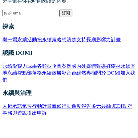
分享值得你花時間閱讀的內容。
訂閱
探索
辦一場永續活動
把永續策略想清楚
支持長期影響力計畫
認識 DOMI
永續影響力成果
各類型企業案例
國內外媒體報導
好森林永續基
地
永續觀點部落格
永續致勝影音台
綠然專欄
關於 DOMI
加入我
們
永續與治理
人權承諾
氣候行動計畫
氣候行動進度報告
多元共融 JEDI
政府
事務與遊說
提出申訴