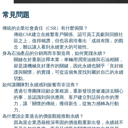
常見問題
傳統的企業社會責任（CSR）有什麼侷限？
傳統CSR建立在維繫客戶關係、認可員工貢獻與回饋社
區之上，值得稱讚，但也容易培養出「成就有限」的觀
念，難以讓人看到永續更大的可能性。
身為石油產品的分銷商而非製造商，如何實踐永續？
關鍵在於重新詮釋本業：車輛用潤滑油雖與石油相關，
卻是讓機械良好運作的關鍵，因此永續也關乎「良好維
護與關懷」的實踐，可從這個角度找到屬於自己的永續
切點。
如何讓團隊對永續感到振奮而非沮喪？
透過引導團隊回顧企業根源，重新發現曾被邀請去關心
的事，並認識到與供應商、客戶建立對話與合作的潛
力，讓「關懷的傳統」獲得新生，從無力感轉為行動
力。
為什麼說企業過去的價值觀能推動永續？
因為當企業憑藉根深蒂固的價值觀重新出發，永續就不