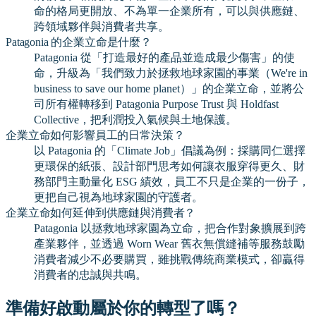
命的格局更開放、不為單一企業所有，可以與供應鏈、
跨領域夥伴與消費者共享。
Patagonia 的企業立命是什麼？
Patagonia 從「打造最好的產品並造成最少傷害」的使
命，升級為「我們致力於拯救地球家園的事業（We're in
business to save our home planet）」的企業立命，並將公
司所有權轉移到 Patagonia Purpose Trust 與 Holdfast
Collective，把利潤投入氣候與土地保護。
企業立命如何影響員工的日常決策？
以 Patagonia 的「Climate Job」倡議為例：採購同仁選擇
更環保的紙張、設計部門思考如何讓衣服穿得更久、財
務部門主動量化 ESG 績效，員工不只是企業的一份子，
更把自己視為地球家園的守護者。
企業立命如何延伸到供應鏈與消費者？
Patagonia 以拯救地球家園為立命，把合作對象擴展到跨
產業夥伴，並透過 Worn Wear 舊衣無償縫補等服務鼓勵
消費者減少不必要購買，雖挑戰傳統商業模式，卻贏得
消費者的忠誠與共鳴。
準備好啟動屬於你的轉型了嗎？