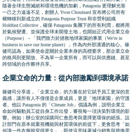
隨著全球生態滅絕和環境危機的加劇，Patagonia 更理解光靠
一己之力遠遠不足，創辦人 Yvon Chouinard 宣布將公司所有
權轉移到新成立的 Patagonia Purpose Trust 和非營利組織
Holdfast Collective，確保 Patagonia 集團下的所有利潤，都將用
於氣候變遷、並保護全球未開發土地，也開始正式用企業立命
（Purpose）－「我們致力於拯救地球家園的事業（We're in
business to save our home planet）」作為內外部溝通的核心。篠
健司認為，如果使命是關於企業本身的高標要求，那企業立命
的格局則更開放、不為單一企業所有，而可以與供應鏈、甚至
跨領域的合作夥伴共享。
企業立命的力量：從內部激勵到環境承諾
篠健司分享道，「企業立命」的力量在於它賦予員工更深的意
義感，讓所有人不僅僅是企業成員，更是「地球家園」的守護
者。他以 Patagonia 的「Climate Job」倡議為例，說明企業立
命如何驅動員工從自身工作出發，審視每一項決策對環境的影
響。例如：辦公室的採購同仁會思考與選擇更環保的紙張。設
計部門在原本就重視機能與材質環保的前提下，更會思考「如
何讓一件衣服能穿得更久」，即使這意味著減少銷售與替換需