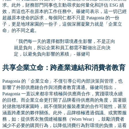
求。此外，財務部門同事也主動尋求如何量化和評估 ESG 績
效，而這也不在原本的工作任務中。篠健司表示，這一切已經
超越原本使命的訴求，每個同仁都不只是 Patagonia 的一份
子，更是地球家園的一份子，這個深層凝聚力就是「企業立
命」的不同之處。
「我們每一天的選擇都對環境產生影響，不是正向
就是負向，所以企業和員工都需不斷做出正向決
定，以避免負向影響的累積」- 篠健司
共享企業立命：跨產業連結和消費者教育
Patagonia 的「企業立命」不僅引導公司內部決策與管理，也
影響了外部供應鏈合作與消費者教育溝通。篠健司指出，
Patagonia 一直以來都非常積極與供應商合作，實踐環境永續
的目標。而企業立命更打開了品牌看待供應商的角度，當著眼
於拯救地球家園時，就不僅限於服裝產業的合作可能性，甚至
涵蓋跨產業的夥伴關係。此外，品牌積極透過倡議、或實際服
務，如：提供舊衣無償縫補服務（Worn Wear），鼓勵消費者
減少不必要的購買行為，以降低消費行為對環境的負擔，這看