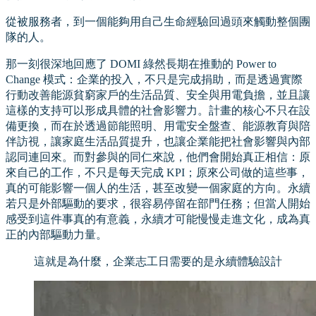
從被服務者，到一個能夠用自己生命經驗回過頭來觸動整個團
隊的人。
那一刻很深地回應了 DOMI 綠然長期在推動的 Power to
Change 模式：企業的投入，不只是完成捐助，而是透過實際
行動改善能源貧窮家戶的生活品質、安全與用電負擔，並且讓
這樣的支持可以形成具體的社會影響力。計畫的核心不只在設
備更換，而在於透過節能照明、用電安全盤查、能源教育與陪
伴訪視，讓家庭生活品質提升，也讓企業能把社會影響與內部
認同連回來。而對參與的同仁來說，他們會開始真正相信：原
來自己的工作，不只是每天完成 KPI；原來公司做的這些事，
真的可能影響一個人的生活，甚至改變一個家庭的方向。永續
若只是外部驅動的要求，很容易停留在部門任務；但當人開始
感受到這件事真的有意義，永續才可能慢慢走進文化，成為真
正的內部驅動力量。
這就是為什麼，企業志工日需要的是永續體驗設計