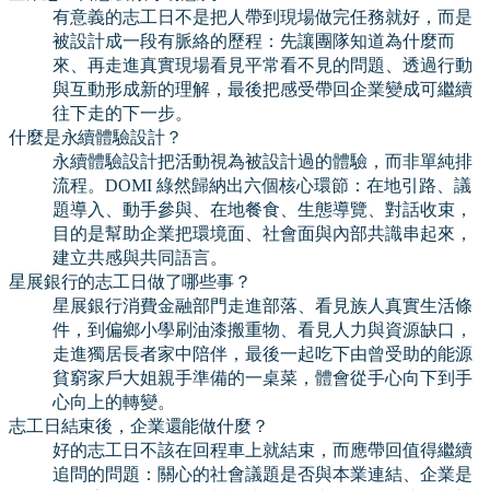
有意義的志工日不是把人帶到現場做完任務就好，而是
被設計成一段有脈絡的歷程：先讓團隊知道為什麼而
來、再走進真實現場看見平常看不見的問題、透過行動
與互動形成新的理解，最後把感受帶回企業變成可繼續
往下走的下一步。
什麼是永續體驗設計？
永續體驗設計把活動視為被設計過的體驗，而非單純排
流程。DOMI 綠然歸納出六個核心環節：在地引路、議
題導入、動手參與、在地餐食、生態導覽、對話收束，
目的是幫助企業把環境面、社會面與內部共識串起來，
建立共感與共同語言。
星展銀行的志工日做了哪些事？
星展銀行消費金融部門走進部落、看見族人真實生活條
件，到偏鄉小學刷油漆搬重物、看見人力與資源缺口，
走進獨居長者家中陪伴，最後一起吃下由曾受助的能源
貧窮家戶大姐親手準備的一桌菜，體會從手心向下到手
心向上的轉變。
志工日結束後，企業還能做什麼？
好的志工日不該在回程車上就結束，而應帶回值得繼續
追問的問題：關心的社會議題是否與本業連結、企業是