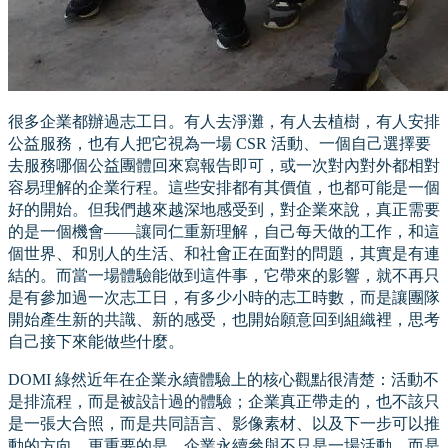
很多企業都辦過志工日。有人去淨灘，有人去植樹，有人安排
公益服務，也有人把它視為一場 CSR 活動、一個自己選擇要
去服務哪個公益團體回來寫報告即可，或一次對內對外都相對
容易理解的企業行程。這些安排都有其價值，也都可能是一個
好的開始。但我們越來越深地感受到，對企業來說，真正需要
的是一個機會——讓同仁重新理解，自己每天做的工作，和這
個世界、和別人的生活、和社會正在面對的問題，其實是有連
結的。而當一場體驗能做到這件事，它帶來的影響，就不再只
是有參加過一次志工日，有多少小時的志工時數，而是讓團隊
開始產生新的共識、新的感受，也開始願意回到組織裡，思考
自己接下來能做些什麼。
DOMI 綠然近年在企業永續體驗上的核心觀點很清楚：活動不
是排流程，而是被設計過的體驗；企業真正帶走的，也不該只
是一張大合照，而是共同語言、影像素材、以及下一步可以推
動的方向。更重要的是，企業永續參與不只是一場活動，而是