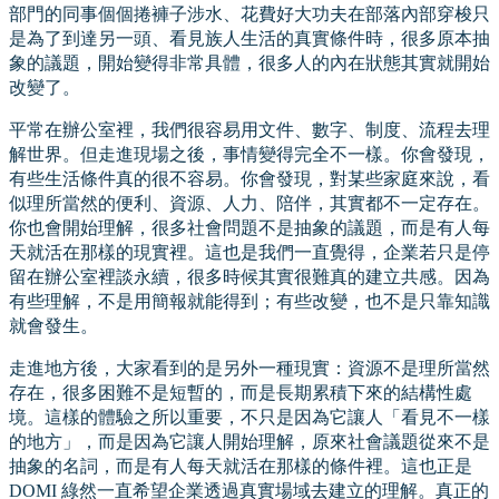
部門的同事個個捲褲子涉水、花費好大功夫在部落內部穿梭只
是為了到達另一頭、看見族人生活的真實條件時，很多原本抽
象的議題，開始變得非常具體，很多人的內在狀態其實就開始
改變了。
平常在辦公室裡，我們很容易用文件、數字、制度、流程去理
解世界。但走進現場之後，事情變得完全不一樣。你會發現，
有些生活條件真的很不容易。你會發現，對某些家庭來說，看
似理所當然的便利、資源、人力、陪伴，其實都不一定存在。
你也會開始理解，很多社會問題不是抽象的議題，而是有人每
天就活在那樣的現實裡。這也是我們一直覺得，企業若只是停
留在辦公室裡談永續，很多時候其實很難真的建立共感。因為
有些理解，不是用簡報就能得到；有些改變，也不是只靠知識
就會發生。
走進地方後，大家看到的是另外一種現實：資源不是理所當然
存在，很多困難不是短暫的，而是長期累積下來的結構性處
境。這樣的體驗之所以重要，不只是因為它讓人「看見不一樣
的地方」，而是因為它讓人開始理解，原來社會議題從來不是
抽象的名詞，而是有人每天就活在那樣的條件裡。這也正是
DOMI 綠然一直希望企業透過真實場域去建立的理解。真正的