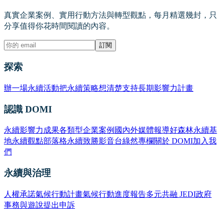
真實企業案例、實用行動方法與轉型觀點，每月精選幾封，只
分享值得你花時間閱讀的內容。
訂閱
探索
辦一場永續活動
把永續策略想清楚
支持長期影響力計畫
認識 DOMI
永續影響力成果
各類型企業案例
國內外媒體報導
好森林永續基
地
永續觀點部落格
永續致勝影音台
綠然專欄
關於 DOMI
加入我
們
永續與治理
人權承諾
氣候行動計畫
氣候行動進度報告
多元共融 JEDI
政府
事務與遊說
提出申訴