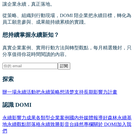
讓企業永續，真正落地。
從策略、組織到行動現場，DOMI 陪企業把永續目標，轉化為
員工願意參與、成果能持續累積的實踐。
想持續掌握永續新知？
真實企業案例、實用行動方法與轉型觀點，每月精選幾封，只
分享值得你花時間閱讀的內容。
訂閱
探索
辦一場永續活動
把永續策略想清楚
支持長期影響力計畫
認識 DOMI
永續影響力成果
各類型企業案例
國內外媒體報導
好森林永續基
地
永續觀點部落格
永續致勝影音台
綠然專欄
關於 DOMI
加入我
們