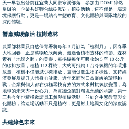
天一早就出發前往宜蘭大同鄉寒溪部落，參加由 DOMI 綠然
舉辦的「企業共好聯合綠樹派對」植樹活動，這不僅是一場環
境保護行動，更是一場結合生態教育、文化體驗與團隊建設的
深刻體驗。
響應減碳森活 植樹造林
農業部林業及自然保育署將每年 3 月訂為「植樹月」，因春季
大地回春，正是萬物欣欣向榮、最適合植樹造林的時節。森林
素有「地球之肺」的美譽，每棵樹每年可吸收約 5 至 10 公斤
的碳排放量，種植 112 棵樹，大約可抵銷 1 台冷氣機的年碳排
放量。植樹不僅能減少碳排放，還能促進生物多樣性、支持經
濟發展及提升人體身心健康。近年來面對日益嚴峻的環境挑
戰，企業與個人都在積極尋找有效的方式來對抗氣候變遷，為
地球的未來盡一份心力。為實踐企業對環境永續的承諾，第一
三共今年也積極邀請員工參與植樹活動，並結合生態教育與文
化體驗，讓這場活動不只是植樹，更是對土地與文化的深度認
識。
共建綠色未來