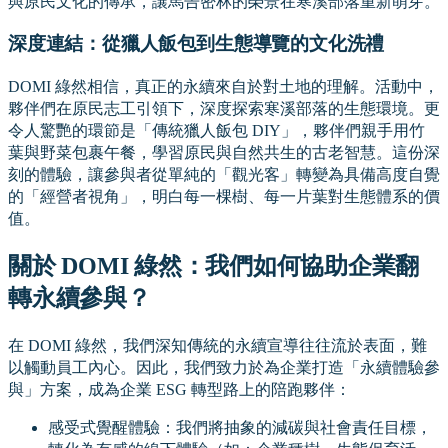
與原民文化的傳承，讓馬告密林的榮景在寒溪部落重新萌芽。
深度連結：從獵人飯包到生態導覽的文化洗禮
DOMI 綠然相信，真正的永續來自於對土地的理解。活動中，
夥伴們在原民志工引領下，深度探索寒溪部落的生態環境。更
令人驚艷的環節是「傳統獵人飯包 DIY」，夥伴們親手用竹
葉與野菜包裹午餐，學習原民與自然共生的古老智慧。這份深
刻的體驗，讓參與者從單純的「觀光客」轉變為具備高度自覺
的「經營者視角」，明白每一棵樹、每一片葉對生態體系的價
值。
關於 DOMI 綠然：我們如何協助企業翻
轉永續參與？
在 DOMI 綠然，我們深知傳統的永續宣導往往流於表面，難
以觸動員工內心。因此，我們致力於為企業打造「永續體驗參
與」方案，成為企業 ESG 轉型路上的陪跑夥伴：
感受式覺醒體驗：我們將抽象的減碳與社會責任目標，