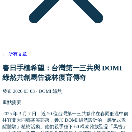
←
所有文章
春日手植希望：台灣第一三共與 DOMI
綠然共創馬告森林復育傳奇
發布
2026-03-03
·
DOMI 綠然
重點摘要
2025 年 3 月 7 日，近 50 位台灣第一三共夥伴在春雨低溫中前
往宜蘭大同鄉寒溪部落，參加 DOMI 綠然設計的「感受式覺
醒體驗」植樹活動。他們親手種下 60 棵泰雅族聖品「馬告」