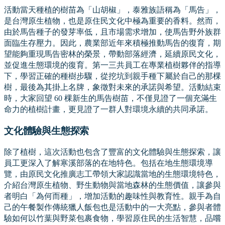
活動當天種植的樹苗為「山胡椒」，泰雅族語稱為「馬告」，
是台灣原生植物，也是原住民文化中極為重要的香料。然而，
由於馬告種子的發芽率低，且市場需求增加，使馬告野外族群
面臨生存壓力。因此，農業部近年來積極推動馬告的復育，期
望能夠重現馬告密林的榮景，帶動部落經濟，延續原民文化，
並促進生態環境的復育。第一三共員工在專業植樹夥伴的指導
下，學習正確的種樹步驟，從挖坑到親手種下屬於自己的那棵
樹，最後為其掛上名牌，象徵對未來的承諾與希望。活動結束
時，大家回望 60 棵新生的馬告樹苗，不僅見證了一個充滿生
命力的植樹計畫，更見證了一群人對環境永續的共同承諾。
文化體驗與生態探索
除了植樹，這次活動也包含了豐富的文化體驗與生態探索，讓
員工更深入了解寒溪部落的在地特色。包括在地生態環境導
覽，由原民文化推廣志工帶領大家認識當地的生態環境特色，
介紹台灣原生植物、野生動物與當地森林的生態價值，讓參與
者明白「為何而種」，增加活動的趣味性與教育性。親手為自
己的午餐製作傳統獵人飯包也是活動中的一大亮點，參與者體
驗如何以竹葉與野菜包裹食物，學習原住民的生活智慧，品嚐