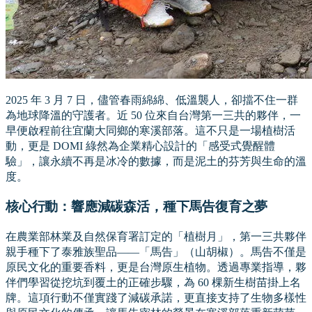
2025 年 3 月 7 日，儘管春雨綿綿、低溫襲人，卻擋不住一群
為地球降溫的守護者。近 50 位來自台灣第一三共的夥伴，一
早便啟程前往宜蘭大同鄉的寒溪部落。這不只是一場植樹活
動，更是 DOMI 綠然為企業精心設計的「感受式覺醒體
驗」，讓永續不再是冰冷的數據，而是泥土的芬芳與生命的溫
度。
核心行動：響應減碳森活，種下馬告復育之夢
在農業部林業及自然保育署訂定的「植樹月」，第一三共夥伴
親手種下了泰雅族聖品——「馬告」（山胡椒）。馬告不僅是
原民文化的重要香料，更是台灣原生植物。透過專業指導，夥
伴們學習從挖坑到覆土的正確步驟，為 60 棵新生樹苗掛上名
牌。這項行動不僅實踐了減碳承諾，更直接支持了生物多樣性