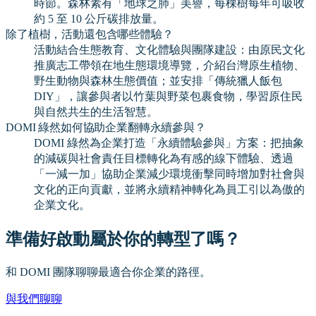
時節。森林素有「地球之肺」美譽，每棵樹每年可吸收
約 5 至 10 公斤碳排放量。
除了植樹，活動還包含哪些體驗？
活動結合生態教育、文化體驗與團隊建設：由原民文化
推廣志工帶領在地生態環境導覽，介紹台灣原生植物、
野生動物與森林生態價值；並安排「傳統獵人飯包
DIY」，讓參與者以竹葉與野菜包裹食物，學習原住民
與自然共生的生活智慧。
DOMI 綠然如何協助企業翻轉永續參與？
DOMI 綠然為企業打造「永續體驗參與」方案：把抽象
的減碳與社會責任目標轉化為有感的線下體驗、透過
「一減一加」協助企業減少環境衝擊同時增加對社會與
文化的正向貢獻，並將永續精神轉化為員工引以為傲的
企業文化。
準備好啟動屬於你的轉型了嗎？
和 DOMI 團隊聊聊最適合你企業的路徑。
與我們聊聊