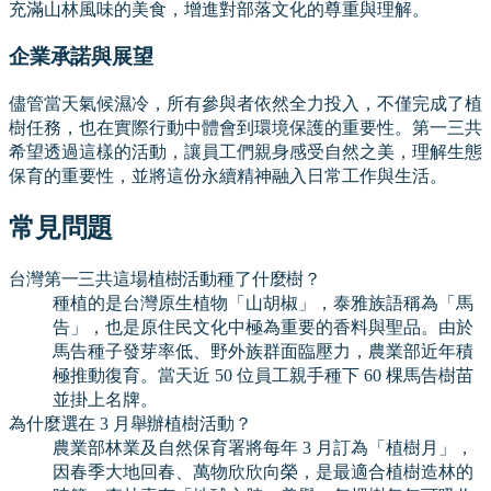
充滿山林風味的美食，增進對部落文化的尊重與理解。
企業承諾與展望
儘管當天氣候濕冷，所有參與者依然全力投入，不僅完成了植
樹任務，也在實際行動中體會到環境保護的重要性。第一三共
希望透過這樣的活動，讓員工們親身感受自然之美，理解生態
保育的重要性，並將這份永續精神融入日常工作與生活。
常見問題
台灣第一三共這場植樹活動種了什麼樹？
種植的是台灣原生植物「山胡椒」，泰雅族語稱為「馬
告」，也是原住民文化中極為重要的香料與聖品。由於
馬告種子發芽率低、野外族群面臨壓力，農業部近年積
極推動復育。當天近 50 位員工親手種下 60 棵馬告樹苗
並掛上名牌。
為什麼選在 3 月舉辦植樹活動？
農業部林業及自然保育署將每年 3 月訂為「植樹月」，
因春季大地回春、萬物欣欣向榮，是最適合植樹造林的