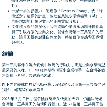
轉化為有感的線下體驗（如：企業種樹、生態保育活
動）。
一減一加的影響力：透過像「Power to Change」或「綠
樹派對」這樣的計畫，協助企業減少環境衝擊（減），
同時增加對社會與文化的正向貢獻（加）。
文化植入與品牌深化：我們協助企業將永續精神轉化為
員工引以為傲的企業文化。就像台灣第一三共這次的行
動，讓員工親身感受自然之美，將這份使命感帶回職場
與生活。
結語
第一三共夥伴在濕冷氣候中展現的行動力，正是企業永續轉型
最需要的火種。DOMI 綠然期待與更多企業攜手，在台灣各個
角落種下希望，共建綠色未來。
以下內容轉載自原始活動報導，記錄當天台灣第一三共夥伴與
我們共同譜寫的永續篇章：
2025 年 3 月 7 日，儘管陰雨綿綿又低溫的天氣，仍無法澆熄
台灣第一三共員工的熱情與行動力。近 50 位第一三共員工當