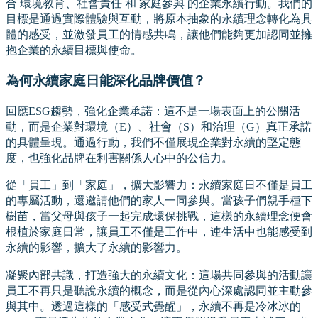
合 環境教育、社會責任 和 家庭參與 的企業永續行動。我們的
目標是通過實際體驗與互動，將原本抽象的永續理念轉化為具
體的感受，並激發員工的情感共鳴，讓他們能夠更加認同並擁
抱企業的永續目標與使命。
為何永續家庭日能深化品牌價值？
回應ESG趨勢，強化企業承諾：這不是一場表面上的公關活
動，而是企業對環境（E）、社會（S）和治理（G）真正承諾
的具體呈現。通過行動，我們不僅展現企業對永續的堅定態
度，也強化品牌在利害關係人心中的公信力。
從「員工」到「家庭」，擴大影響力：永續家庭日不僅是員工
的專屬活動，還邀請他們的家人一同參與。當孩子們親手種下
樹苗，當父母與孩子一起完成環保挑戰，這樣的永續理念便會
根植於家庭日常，讓員工不僅是工作中，連生活中也能感受到
永續的影響，擴大了永續的影響力。
凝聚內部共識，打造強大的永續文化：這場共同參與的活動讓
員工不再只是聽說永續的概念，而是從內心深處認同並主動參
與其中。透過這樣的「感受式覺醒」，永續不再是冷冰冰的