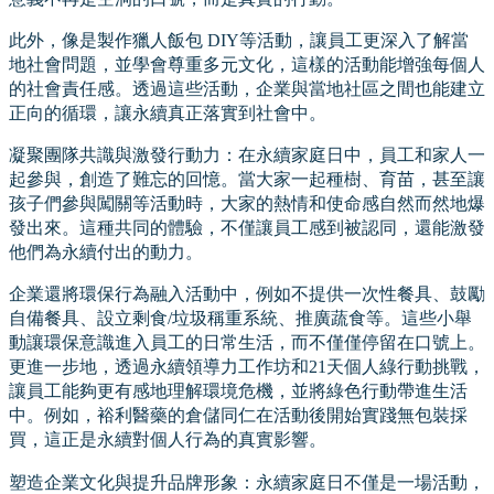
此外，像是製作獵人飯包 DIY等活動，讓員工更深入了解當
地社會問題，並學會尊重多元文化，這樣的活動能增強每個人
的社會責任感。透過這些活動，企業與當地社區之間也能建立
正向的循環，讓永續真正落實到社會中。
凝聚團隊共識與激發行動力：在永續家庭日中，員工和家人一
起參與，創造了難忘的回憶。當大家一起種樹、育苗，甚至讓
孩子們參與闖關等活動時，大家的熱情和使命感自然而然地爆
發出來。這種共同的體驗，不僅讓員工感到被認同，還能激發
他們為永續付出的動力。
企業還將環保行為融入活動中，例如不提供一次性餐具、鼓勵
自備餐具、設立剩食/垃圾稱重系統、推廣蔬食等。這些小舉
動讓環保意識進入員工的日常生活，而不僅僅停留在口號上。
更進一步地，透過永續領導力工作坊和21天個人綠行動挑戰，
讓員工能夠更有感地理解環境危機，並將綠色行動帶進生活
中。例如，裕利醫藥的倉儲同仁在活動後開始實踐無包裝採
買，這正是永續對個人行為的真實影響。
塑造企業文化與提升品牌形象：永續家庭日不僅是一場活動，