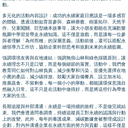
動。
多元化的活動內容設計：成功的永續家庭日應該是一場多感官
的體驗。透過活動如育苗參與、森林療癒、樹葉拓印、天然手
作、兒童闖關、巨型繪本故事等，讓大小朋友都能在充滿歡樂
氛圍中學習並帶走永續知識。這不僅是遊戲，而是讓每一位參
與者理解「為何而種」的深層意義。活動前後，還可以搭配永
續領導力工作坊，協助企業幹部思考和規劃未來的永續藍圖。
強調環境友善與在地連結：強調無痕山林和綠色採購原則，讓
永續理念不只是口號，而是每個細節的落實。活動中，我們會
教育同仁如何對山林負責，減少衝擊和污染，並優先選擇在地
小農的產品，減少碳排放。鼓勵大家自備餐具、設立加水站、
推廣蔬食、不留剩食，每一個小小的舉動，都能讓環保意識自
然融入日常。這不只是在活動中做得好，而是將這些行為帶進
大家的生活。
長期追蹤與外部溝通：永續是一場持續的旅程，不是做完就結
束。我們會透過問卷調查，持續追蹤員工對永續的認識與行動
上的改變。此外，每年的養護成果、減碳數據會被整理成設計
企劃，對內外溝通企業在永續方面的努力與貢獻，這樣不僅是