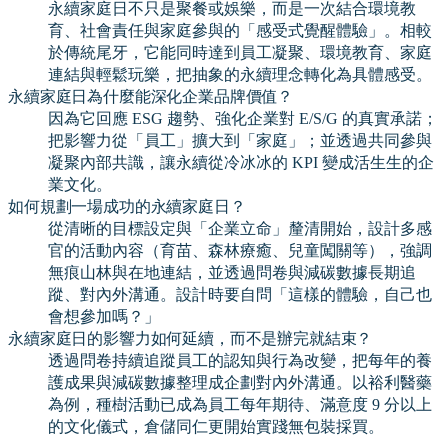
永續家庭日不只是聚餐或娛樂，而是一次結合環境教
育、社會責任與家庭參與的「感受式覺醒體驗」。相較
於傳統尾牙，它能同時達到員工凝聚、環境教育、家庭
連結與輕鬆玩樂，把抽象的永續理念轉化為具體感受。
永續家庭日為什麼能深化企業品牌價值？
因為它回應 ESG 趨勢、強化企業對 E/S/G 的真實承諾；
把影響力從「員工」擴大到「家庭」；並透過共同參與
凝聚內部共識，讓永續從冷冰冰的 KPI 變成活生生的企
業文化。
如何規劃一場成功的永續家庭日？
從清晰的目標設定與「企業立命」釐清開始，設計多感
官的活動內容（育苗、森林療癒、兒童闖關等），強調
無痕山林與在地連結，並透過問卷與減碳數據長期追
蹤、對內外溝通。設計時要自問「這樣的體驗，自己也
會想參加嗎？」
永續家庭日的影響力如何延續，而不是辦完就結束？
透過問卷持續追蹤員工的認知與行為改變，把每年的養
護成果與減碳數據整理成企劃對內外溝通。以裕利醫藥
為例，種樹活動已成為員工每年期待、滿意度 9 分以上
的文化儀式，倉儲同仁更開始實踐無包裝採買。