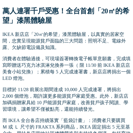
萬人連署千戶受惠！全台首創「20㎡的希
望」漆黑體驗屋
IKEA 新店店「20㎡的希望」漆黑體驗屋，以真實的居家空
間，忠實呈現能源貧戶面臨的三大問題：照明不足、電線外
露、欠缺節電設備及知識。
消費者在體驗過後，可現場簽署轉換電子帳單意願書，完成填
寫即贈送巧克力冰淇淋兌換券一張（ 限 11/30 前 IKEA 新店店
美食小站兌換）；累積每 5 人完成連署書，新店店將捐出一個
LED 燈泡。
目標於 11/28 前展出期間達成 10,000 人完成連署，將捐出
2,000 個燈泡，期許讓更多能源貧戶家庭受惠。此外，新店店
加碼捐贈家具給 10 戶能源貧戶家庭，改善貧戶孩子閱讀、學
習環境，讓希望不僅被點亮，還能持續發光。
而 IKEA 全台各店持續落實「藍袋計畫」：消費者只要購買
Ｍ 或 Ｌ 尺寸的 FRAKTA 系列商品，IKEA 固定捐出 5 元至基