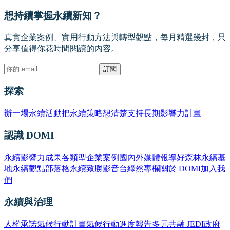
想持續掌握永續新知？
真實企業案例、實用行動方法與轉型觀點，每月精選幾封，只
分享值得你花時間閱讀的內容。
訂閱
探索
辦一場永續活動
把永續策略想清楚
支持長期影響力計畫
認識 DOMI
永續影響力成果
各類型企業案例
國內外媒體報導
好森林永續基
地
永續觀點部落格
永續致勝影音台
綠然專欄
關於 DOMI
加入我
們
永續與治理
人權承諾
氣候行動計畫
氣候行動進度報告
多元共融 JEDI
政府