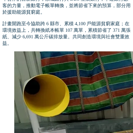
客的力量，推動電子帳單轉換，並將節省下來的預算，部分用
於援助能源貧窮庭。
計畫開跑至今協助跨 6 縣市、累積 4,100 戶能源貧窮家庭；在
環境效益上，共轉換紙本帳單 107 萬單，累積節省了 371 萬張
紙、減少 6,691 萬公斤碳排放量。共同創造環境與社會雙重效
益。