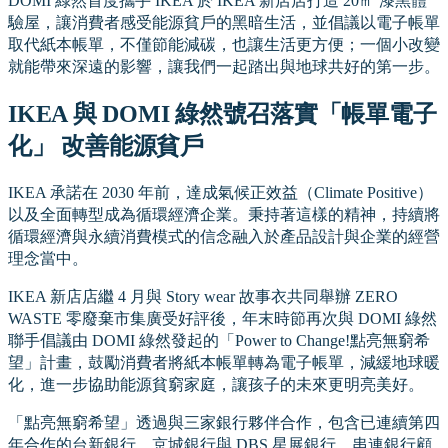
DOMI 綠然首度攜手 IKEA 於 IKEA 新店店打造 20㎡ 漆黑體
驗屋，讓消費者感受能源貧戶的黑暗生活，並倡議以電子帳單
取代紙本帳單，不僅節能減碳，也讓生活更方便；一個小改變
就能帶來深遠的影響，讓我們一起踏出與地球共好的第一步。
IKEA 與 DOMI 綠然號召落實「帳單電子
化」 改善能源貧戶
IKEA 承諾在 2030 年前，達成氣候正效益（Climate Positive）
以及全面轉型成為循環經濟企業。秉持著這樣的精神，持續將
循環經濟與永續消費模式的信念融入於產品設計與企業的經營
理念當中。
IKEA 新店店繼 4 月與 Story wear 故事衣共同舉辦 ZERO
WASTE 零廢棄市集廣受好評後，年末時節再次與 DOMI 綠然
聯手倡議由 DOMI 綠然發起的「Power to Change!點亮無窮希
望」計畫，鼓勵消費者將紙本帳單轉為電子帳單，減緩地球暖
化，進一步協助能源貧窮家庭，讓孩子的未來更明亮美好。
「點亮無窮希望」透過與三家銀行夥伴合作，包含已連續第四
年合作的台新銀行，京城銀行與 DBS 星展銀行，串連銀行顧