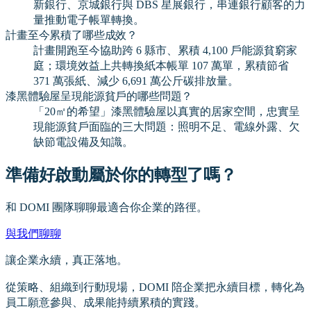
新銀行、京城銀行與 DBS 星展銀行，串連銀行顧客的力
量推動電子帳單轉換。
計畫至今累積了哪些成效？
計畫開跑至今協助跨 6 縣市、累積 4,100 戶能源貧窮家
庭；環境效益上共轉換紙本帳單 107 萬單，累積節省
371 萬張紙、減少 6,691 萬公斤碳排放量。
漆黑體驗屋呈現能源貧戶的哪些問題？
「20㎡的希望」漆黑體驗屋以真實的居家空間，忠實呈
現能源貧戶面臨的三大問題：照明不足、電線外露、欠
缺節電設備及知識。
準備好啟動屬於你的轉型了嗎？
和 DOMI 團隊聊聊最適合你企業的路徑。
與我們聊聊
讓企業永續，真正落地。
從策略、組織到行動現場，DOMI 陪企業把永續目標，轉化為
員工願意參與、成果能持續累積的實踐。