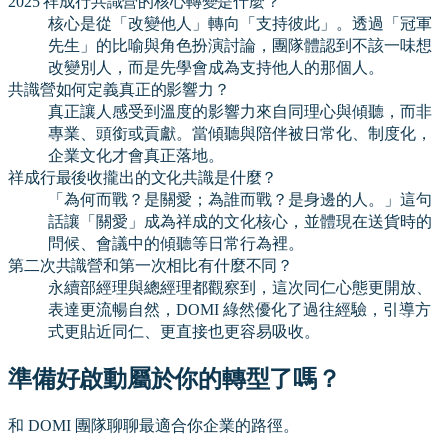
2025 祥成行共識營的核心轉變是什麼？
核心是從「改變他人」轉向「支持彼此」。透過「冠軍
先生」的比喻與角色扮演討論，團隊體認到不該一味想
改變別人，而是先學會成為支持他人的那個人。
共識營如何定義真正的影響力？
真正讓人感受到溫度的影響力來自同理心與傾聽，而非
專業、頭銜或貢獻。當傾聽與陪伴被日常化、制度化，
企業文化才會真正落地。
祥成行最後收攏出的文化共識是什麼？
「為何而戰？是關愛；為誰而戰？是身邊的人。」這句
話讓「關愛」成為祥成的文化核心，並體現在送貨時的
問候、會議中的傾聽等日常行為裡。
第二次共識營和第一次相比有什麼不同？
永續部經理與總經理都觀察到，這次同仁心態更開放、
表達更流暢自然，DOMI 綠然優化了過往經驗，引導方
式更貼近同仁、更直接也更容易吸收。
準備好啟動屬於你的轉型了嗎？
和 DOMI 團隊聊聊最適合你企業的路徑。