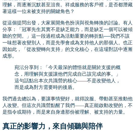
理解，而逐漸沉默甚至沮喪。祥成服務的客戶裡，是否都潛藏
著這樣一位未被支持的關鍵角色？
從這個提問出發，大家展開角色扮演與視角轉換的討論。有人
分享：「冠軍先生其實不是缺乏能力，而是缺乏一個可以被傾
聽的空間。」這一段過程成為活動重要的轉折點──我們不該
一味想著改變別人，而是先學會成為支持他人的那個人。也正
因如此，「從改變轉向支持」的文化核心，在這場對話中逐漸
成形。
宛沄分享到：「今天最深的體悟就是關於支援的概
念，用理解與支援讓他們完成自己該完成的事。」
這句話點出本次共識營的核心——不是改變他人，
而是成為對方需要時的後盾。
我們過去總以為，要讓事情變好，就得說服、帶動甚至推動他
人改變。但這次共識營點醒了我們——真正能啟動改變的，不
是指令或期待，而是來自身邊那份被理解、被支持的力量。
真正的影響力，來自傾聽與陪伴