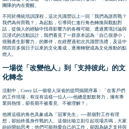
團隊的內在覺醒。
不同於傳統培訓課程，這次共識營以上一回「我們為誰而戰？
我們為何而戰？」為起點，引導同仁進行角色轉換與觀點對
話，從個人的經驗中找尋影響力的各種可能。透過實境討論與
沉浸式的活動設計，我們看見了一群原本認為「自己很渺小，
很難產生影響力」的夥伴，在經歷過初次共識營洗禮，及這中
間四百多個日子以來的文化養成，逐漸轉變成為文化推動的點
燈人。
一場從「改變他人」到「支持彼此」的文
化轉念
活動中，Corey 以一個發人深省的提問揭開序幕：「在客戶們
的工作現場，有沒有這樣一位人──他總是默默努力，擁有專
業與熱情，卻長期不被看見、不被理解？」
他將這樣的角色具象成為「冠軍先生」──那個對工作有理
想，卻始終孤身作戰的人。這個比喻立刻引起現場共鳴，大家
紛紛開始思考：他們可能熱愛自己的工作，卻因為缺乏支持與