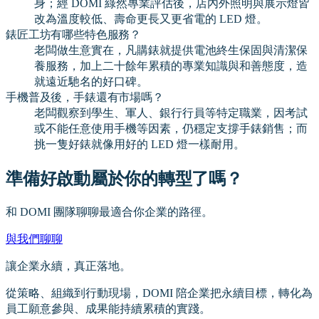
身；經 DOMI 綠然專業評估後，店內外照明與展示燈皆
改為溫度較低、壽命更長又更省電的 LED 燈。
錶匠工坊有哪些特色服務？
老闆做生意實在，凡購錶就提供電池終生保固與清潔保
養服務，加上二十餘年累積的專業知識與和善態度，造
就遠近馳名的好口碑。
手機普及後，手錶還有市場嗎？
老闆觀察到學生、軍人、銀行行員等特定職業，因考試
或不能任意使用手機等因素，仍穩定支撐手錶銷售；而
挑一隻好錶就像用好的 LED 燈一樣耐用。
準備好啟動屬於你的轉型了嗎？
和 DOMI 團隊聊聊最適合你企業的路徑。
與我們聊聊
讓企業永續，真正落地。
從策略、組織到行動現場，DOMI 陪企業把永續目標，轉化為
員工願意參與、成果能持續累積的實踐。