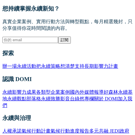
想持續掌握永續新知？
真實企業案例、實用行動方法與轉型觀點，每月精選幾封，只
分享值得你花時間閱讀的內容。
訂閱
探索
辦一場永續活動
把永續策略想清楚
支持長期影響力計畫
認識 DOMI
永續影響力成果
各類型企業案例
國內外媒體報導
好森林永續基
地
永續觀點部落格
永續致勝影音台
綠然專欄
關於 DOMI
加入我
們
永續與治理
人權承諾
氣候行動計畫
氣候行動進度報告
多元共融 JEDI
政府