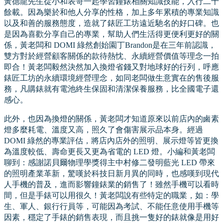
黃德龍先生從小和表哥一起學習鐘錶相關知識技能，入行二十
餘載。因為樂於和他人分享的性格，加上多年累積的專業知識
以及和善的服務態度，造就了錶匠工坊遠近馳名的好口碑。也
是因為喜歡分享自己的專業，幫助人們生活得更便利更好的關
係，黃老闆和 DOMI 綠然創始園丁Brandon是在三年前認識，
雙方對於經營顧客關係的款待熱忱、永續經營價值等理念一拍
即合！黃老闆毅然決然加入換燈省錢又對地球好的行列，呼應
錶匠工坊的永續環境經營理念，如同老闆做生意實在的售後服
務，凡購錶就有電池終生保固和清潔保養服務，比全國電子還
感心。
此外，也因為換燈的關係，黃老闆才知道原來以前店內的鹵素
燈多麼耗電、溫度又高，照久了會傷害展示品本身。經過
DOMI 綠然的專業評估，將店內店外的照明、展示燈等皆更換
為溫度較低、壽命更長又更為省電的 LED 燈。小編和黃老闆
聊到：感謝諾貝爾物理學獎得主中村修二發明藍光 LED 帶來
的照明產業革新，驚嘆於科技日新月異的同時，也感嘆到現代
人手機的普及，進而影響鐘錶業的銷售了！雖然手機可以看時
間，但是手錶可以用很久！黃老闆說有些特定的職業，如：學
生、軍人、銀行行員等，可能因為考試、不能任意使用手機等
因素，穩定了手錶的銷售表現，而且挑一隻好的錶就像是用好