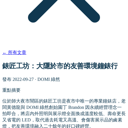
←
所有文章
錶匠工坊：大隱於市的友善環境鐘錶行
發布
2022-09-27
·
DOMI 綠然
重點摘要
位於師大夜市鬧區的錶匠工坊是夜市中唯一的專業鐘錶店，老
闆黃德龍與 DOMI 綠然創始園丁 Brandon 因永續經營理念一
拍即合，將店內外照明與展示燈全面換成溫度較低、壽命更長
又省電的 LED，取代過去耗電又高溫、會傷害展示品的鹵素
燈，把友善環境融入二十餘年的好口碑經營。