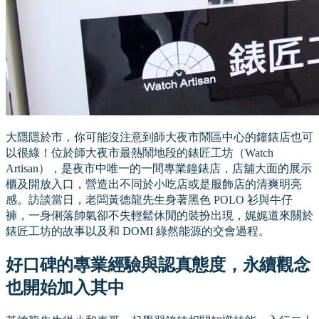
大隱隱於市，你可能沒注意到師大夜市鬧區中心的鐘錶店也可
以很綠！位於師大夜市最熱鬧地段的錶匠工坊（Watch
Artisan），是夜市中唯一的一間專業鐘錶店，店舖大面的展示
櫃及開放入口，營造出不同於小吃店或是服飾店的清爽明亮
感。訪談當日，老闆黃德龍先生身著黑色 POLO 衫與牛仔
褲，一身俐落帥氣卻不失輕鬆休閒的裝扮出現，娓娓道來關於
錶匠工坊的故事以及和 DOMI 綠然能源的交會過程。
好口碑的專業經驗與認真態度，永續觀念
也開始加入其中