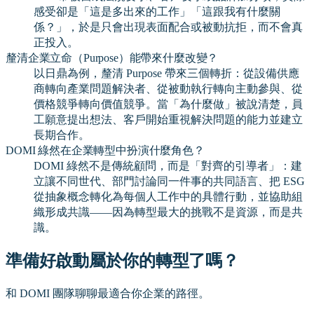
感受卻是「這是多出來的工作」「這跟我有什麼關
係？」，於是只會出現表面配合或被動抗拒，而不會真
正投入。
釐清企業立命（Purpose）能帶來什麼改變？
以日鼎為例，釐清 Purpose 帶來三個轉折：從設備供應
商轉向產業問題解決者、從被動執行轉向主動參與、從
價格競爭轉向價值競爭。當「為什麼做」被說清楚，員
工願意提出想法、客戶開始重視解決問題的能力並建立
長期合作。
DOMI 綠然在企業轉型中扮演什麼角色？
DOMI 綠然不是傳統顧問，而是「對齊的引導者」：建
立讓不同世代、部門討論同一件事的共同語言、把 ESG
從抽象概念轉化為每個人工作中的具體行動，並協助組
織形成共識——因為轉型最大的挑戰不是資源，而是共
識。
準備好啟動屬於你的轉型了嗎？
和 DOMI 團隊聊聊最適合你企業的路徑。