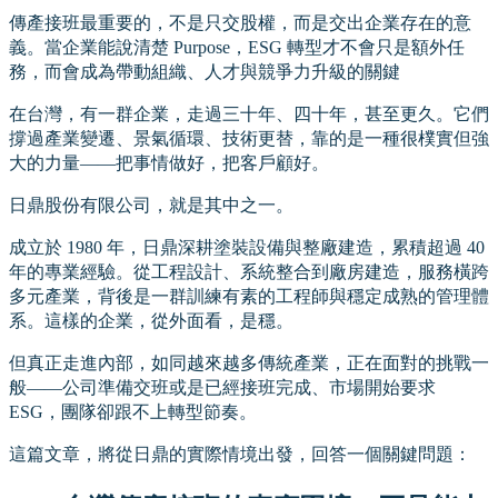
傳產接班最重要的，不是只交股權，而是交出企業存在的意
義。當企業能說清楚 Purpose，ESG 轉型才不會只是額外任
務，而會成為帶動組織、人才與競爭力升級的關鍵
在台灣，有一群企業，走過三十年、四十年，甚至更久。它們
撐過產業變遷、景氣循環、技術更替，靠的是一種很樸實但強
大的力量——把事情做好，把客戶顧好。
日鼎股份有限公司，就是其中之一。
成立於 1980 年，日鼎深耕塗裝設備與整廠建造，累積超過 40
年的專業經驗。從工程設計、系統整合到廠房建造，服務橫跨
多元產業，背後是一群訓練有素的工程師與穩定成熟的管理體
系。這樣的企業，從外面看，是穩。
但真正走進內部，如同越來越多傳統產業，正在面對的挑戰一
般——公司準備交班或是已經接班完成、市場開始要求
ESG，團隊卻跟不上轉型節奏。
這篇文章，將從日鼎的實際情境出發，回答一個關鍵問題：