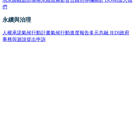
地
永續觀點部落格
永續致勝影音台
綠然專欄
關於 DOMI
加入我
們
永續與治理
人權承諾
氣候行動計畫
氣候行動進度報告
多元共融 JEDI
政府
事務與遊說
提出申訴