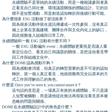
永續體驗不是單純的永續活動，而是一種能讓參與者真
正看見自己與社會、環境議題關係的體驗設計。它的目
標不是短暫感動，而是創造認知轉折與後續行動可能。
為什麼很多 ESG 活動做了卻沒效果？
因為很多活動停留在資訊傳遞或一次性參與，沒有真正
補上企業在意義建構、團隊合作與文化內化上的缺口，
因此很難進入組織與日常工作。
永續體驗和一般 ESG 活動有什麼不同？
一般 ESG 活動偏向 event；永續體驗更重視是否讓人重
新定位自己、看見自己與議題的關係，並把這份看見帶
回工作與組織文化中。
為什麼 DOMI 認為感動不夠？
因為感動會消退，但真正的轉型需要的是不可逆的認知
轉折。當一個人真正看見，他就很難再完全以原本的方
式工作與理解自己的角色。
什麼是 Once you’ve seen it, you cannot unsee it？
這句話的意思是，一場真正有效的永續體驗，不只是讓
人短暫被觸動，而是讓他從此無法再假裝沒看見原本被
忽略的問題與關係。
DOMI 在永續體驗設計中的角色是什麼？