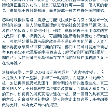
體驗真正重要的功能，就是打破這種許可——當一個人真的看
見，事情就不再只是知識，而會變成一種內在責任感的開始。
感動可以很快消退，震撼也可能很快被日常吞沒；但如果一次
體驗真的讓一個人開始重新理解真實的社會與環境問題現況以
及自己的位置，那麼他回到工作時，就很難再完全用原本的方
式做同一件事。採購的人，可能開始重新看待供應鏈；行銷的
人，可能開始重新思考品牌敘事是不是仍在美化問題；人資可
能不再把永續當成可有可無的課程；部門主管可能開始重新思
考 KPI 有沒有把重要的事涵蓋進去；經營者則可能開始重新
問自己：我們公司究竟為何而存在？我們到底在服務誰？又正
在忽略誰？
這樣的改變，才是 DOMI 真正在強調的「適應性改變」。它
不是讓人上了一堂課、多學了一點知識，而是讓人回到崗位
後，無法再照舊思考及運作，而會開始有新的維度進來。真正
能連結人的，不只是科技進步或更多數據，而是讓人看見自己
的工作，如何真的與真實需求連在一起。當一個目的具有真正
的意義，它會引發深刻共鳴，讓人願意走出舒適圈，產生想要
做得更好、成為更好自己的渴望。