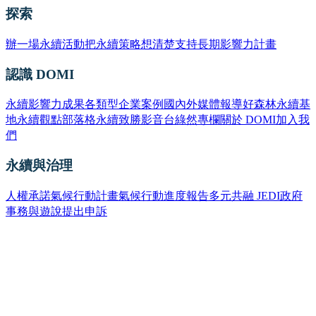
探索
辦一場永續活動
把永續策略想清楚
支持長期影響力計畫
認識 DOMI
永續影響力成果
各類型企業案例
國內外媒體報導
好森林永續基
地
永續觀點部落格
永續致勝影音台
綠然專欄
關於 DOMI
加入我
們
永續與治理
人權承諾
氣候行動計畫
氣候行動進度報告
多元共融 JEDI
政府
事務與遊說
提出申訴