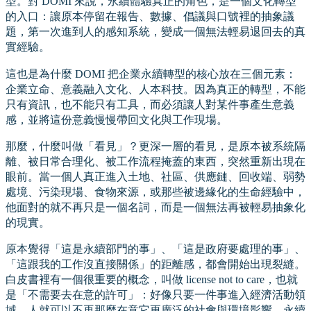
型。對 DOMI 來說，永續體驗真正的角色，是一個文化轉型
的入口：讓原本停留在報告、數據、倡議與口號裡的抽象議
題，第一次進到人的感知系統，變成一個無法輕易退回去的真
實經驗。
這也是為什麼 DOMI 把企業永續轉型的核心放在三個元素：
企業立命、意義融入文化、人本科技。因為真正的轉型，不能
只有資訊，也不能只有工具，而必須讓人對某件事產生意義
感，並將這份意義慢慢帶回文化與工作現場。
那麼，什麼叫做「看見」？更深一層的看見，是原本被系統隔
離、被日常合理化、被工作流程掩蓋的東西，突然重新出現在
眼前。當一個人真正進入土地、社區、供應鏈、回收端、弱勢
處境、污染現場、食物來源，或那些被邊緣化的生命經驗中，
他面對的就不再只是一個名詞，而是一個無法再被輕易抽象化
的現實。
原本覺得「這是永續部門的事」、「這是政府要處理的事」、
「這跟我的工作沒直接關係」的距離感，都會開始出現裂縫。
白皮書裡有一個很重要的概念，叫做 license not to care，也就
是「不需要去在意的許可」：好像只要一件事進入經濟活動領
域，人就可以不再那麼在意它更廣泛的社會與環境影響。永續