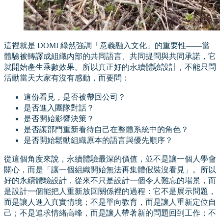
這裡就是 DOMI 綠然強調「意義融入文化」的重要性——當
體驗被轉譯成組織內部的共同語言、共同提問與共同承諾，它
就開始產生乘數效果。所以真正好的永續體驗設計，不能只問
活動當天大家有沒有感動，而要問：
這份看見，是否被帶回公司？
是否進入團隊對話？
是否開始影響決策？
是否讓部門重新看待自己在整體系統中的角色？
是否開始鬆動組織原本的語言與優先順序？
從這個角度來說，永續體驗最深的價值，並不是讓一個人學會
關心，而是「讓一個組織開始無法再集體假裝沒看見」。所以
好的永續體驗設計，從來不只是設計一個令人難忘的場景，而
是設計一個能把人重新放回關係裡的過程：它不是展示問題，
而是讓人進入真實情境；不是單向教育，而是讓人重新定位自
己；不是追求情緒高峰，而是讓人帶著新的問題回到工作；不