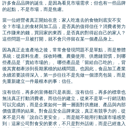
許多食品品牌的誕生，是因為看見市場需求；但也有一些品牌
的起點，不是市場，而是焦慮。
當一位經營者真正開始在意：家人吃進去的食物到底安不安
全？市場上的食材與加工品，是否真的值得信任？消費者努力
工作賺來的錢，買回家的東西，是否真的對得起自己的家人？
這些問題一旦被打開，就不會只停留在某一個產品身上。
因為真正走進產地之後，常常會發現問題不是單點，而是整體
系統：從原料生產、採收時機、農藥使用、供應鏈習慣，到哪
些產品是「賣給市場的」、哪些產品是「留給自己吃的」，背
後其實都牽涉到長期累積的結構問題。也因此，食品加工產業
永續若要談得深入，第一步往往不是先做一個漂亮包裝，而是
先重新建立一件最根本的事：信任。
沒有信任，再多的宣傳都只是表面。沒有信任，再多的標章也
無法真正打動消費者。而信任的建立，從來不是單一行銷活動
可以完成的，而是企業如何一層一層面對供應鏈、產品與內部
價值選擇的結果。對食品安全品牌來說，真正有競爭力的，從
來不是只有「說自己更安全」，而是能不能用行動讓市場感受
到：這家公司對食安的要求，不只是對外話術，而是已經進入