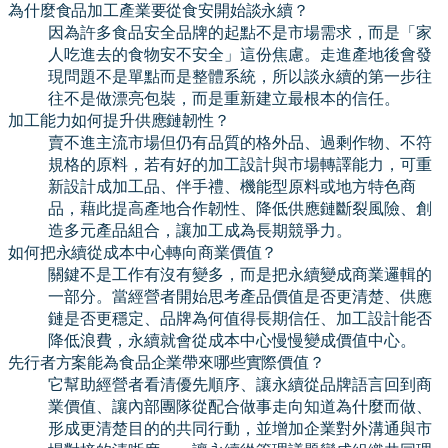
為什麼食品加工產業要從食安開始談永續？
因為許多食品安全品牌的起點不是市場需求，而是「家
人吃進去的食物安不安全」這份焦慮。走進產地後會發
現問題不是單點而是整體系統，所以談永續的第一步往
往不是做漂亮包裝，而是重新建立最根本的信任。
加工能力如何提升供應鏈韌性？
賣不進主流市場但仍有品質的格外品、過剩作物、不符
規格的原料，若有好的加工設計與市場轉譯能力，可重
新設計成加工品、伴手禮、機能型原料或地方特色商
品，藉此提高產地合作韌性、降低供應鏈斷裂風險、創
造多元產品組合，讓加工成為長期競爭力。
如何把永續從成本中心轉向商業價值？
關鍵不是工作有沒有變多，而是把永續變成商業邏輯的
一部分。當經營者開始思考產品價值是否更清楚、供應
鏈是否更穩定、品牌為何值得長期信任、加工設計能否
降低浪費，永續就會從成本中心慢慢變成價值中心。
先行者方案能為食品企業帶來哪些實際價值？
它幫助經營者看清優先順序、讓永續從品牌語言回到商
業價值、讓內部團隊從配合做事走向知道為什麼而做、
形成更清楚目的的共同行動，並增加企業對外溝通與市