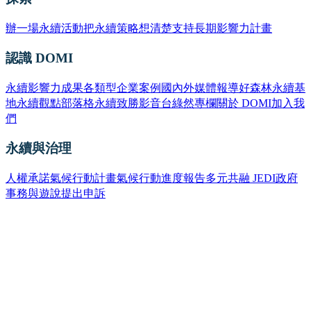
辦一場永續活動
把永續策略想清楚
支持長期影響力計畫
認識 DOMI
永續影響力成果
各類型企業案例
國內外媒體報導
好森林永續基
地
永續觀點部落格
永續致勝影音台
綠然專欄
關於 DOMI
加入我
們
永續與治理
人權承諾
氣候行動計畫
氣候行動進度報告
多元共融 JEDI
政府
事務與遊說
提出申訴