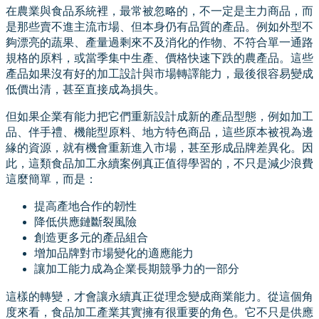
在農業與食品系統裡，最常被忽略的，不一定是主力商品，而
是那些賣不進主流市場、但本身仍有品質的產品。例如外型不
夠漂亮的蔬果、產量過剩來不及消化的作物、不符合單一通路
規格的原料，或當季集中生產、價格快速下跌的農產品。這些
產品如果沒有好的加工設計與市場轉譯能力，最後很容易變成
低價出清，甚至直接成為損失。
但如果企業有能力把它們重新設計成新的產品型態，例如加工
品、伴手禮、機能型原料、地方特色商品，這些原本被視為邊
緣的資源，就有機會重新進入市場，甚至形成品牌差異化。因
此，這類食品加工永續案例真正值得學習的，不只是減少浪費
這麼簡單，而是：
提高產地合作的韌性
降低供應鏈斷裂風險
創造更多元的產品組合
增加品牌對市場變化的適應能力
讓加工能力成為企業長期競爭力的一部分
這樣的轉變，才會讓永續真正從理念變成商業能力。從這個角
度來看，食品加工產業其實擁有很重要的角色。它不只是供應