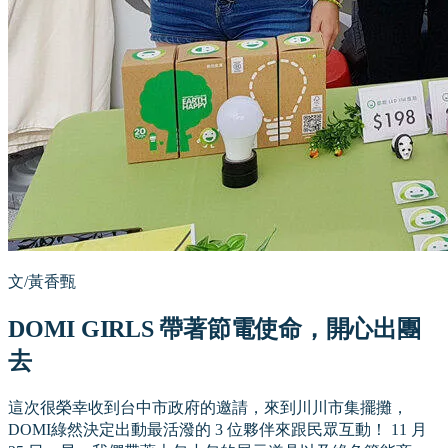
文/黃香甄
DOMI GIRLS 帶著節電使命，開心出團
去
這次很榮幸收到台中市政府的邀請，來到川川市集擺攤，
DOMI綠然決定出動最活潑的 3 位夥伴來跟民眾互動！ 11 月