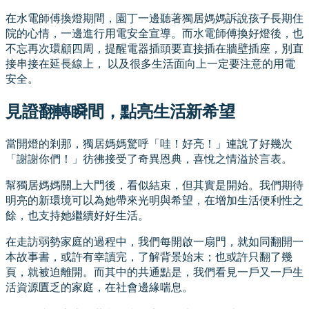
在水電師傅換燈期間，園丁一邊聽著獨居媽媽訴說孩子長期住
院的心情，一邊進行用電安全宣導。而水電師傅換好燈後，也
不忘再次環顧四周，提醒電器插頭要直接插在牆壁插座，別直
接串接在延長線上， 以及很多生活面向上一定要注意的用電
安全。
見證翻轉瞬間，點亮生活新希望
當開燈的剎那，獨居媽媽驚呼「哇！好亮！」連說了好幾次
「謝謝你們！」彷彿接受了奇異恩典，喜悅之情溢於言表。
幫獨居媽媽關上大門後，看似結束，但其實是開始。我們期待
明亮的新環境可以為她帶來光明與希望，在增加生活便利性之
餘，也支持她繼續好好生活。
在走訪弱勢家庭的過程中，我們每開啟一扇門，就如同翻開一
本故事書，或許有幸讀完，了解背景始末；也或許只翻了幾
頁，就被迫離開。而其中的共通點是，我們看見一戶又一戶生
活資源匱乏的家庭，在社會邊緣喘息。