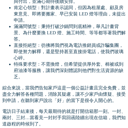
與付出，並滿心期待後續安排。
肯定心領型：對計畫表示認同，但因為租屋處、顧及房
東意見、即將要搬家、早已安裝 LED 燈等理由，未提出
申請。
滿滿問號型：秉持打破沙鍋問到底精神，舉凡計畫背
景、為什麼要換 LED 燈、施工時間、等等都等著我們解
答。
直接拒絕型：彷彿將我們視為電訪推銷員或詐騙集團，
即使努力解釋，還是堅持甚至直接掛電話，使我們玻璃
心碎。
特殊要求型：不需換燈，但希望提供厚外套、棉被或到
府油漆等服務，讓我們深刻體認到他們對生活資源的缺
乏。
綜合來說，當我們告知家戶這是一個公益計畫且完全免費，並
盡全力解答各種問題，消除其疑慮，讓不少家戶由懷疑、接受
到申請，在聽到家戶說出「好」的當下是很令人開心的。
電訪日子結束後，每天最期待的就是打開信箱那一刻。一封、
兩封、三封…當看見一封封手寫回函陸續出現在信箱，我們知
道啟程的時候到了。