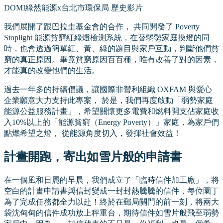
DOMI綠然能源x台北市環保局 歷史影片
我們展開了跟巴拉圭基金會的合作， 共同開發了 Poverty
Stoplight 能源貧窮紅綠燈檢測系統，在替弱勢家庭換燈的同
時，也會透過簡單紅、黃、綠的題目與家戶互動，判斷他們貧
窮的真正原因。畢竟貧窮原因百百種，唯有改善了對的因素，
才能真的改變他們的生活。
過去一年多的持續倡議，讓國際非營利組織 OXFAM 與愛心
企業願意大力支持此專案， 於是，我們再度啟動「弱勢家庭
能源公益服務計畫」，希望關懷更多電費和燃料開支佔家庭收
入10%以上的「能源貧窮（Energy Poverty）」家庭，為家戶們
點燃希望之燈， 從能源角度切入，發揮社會效益！
計畫開跑，寄出如雪片般的申請書
在一個風和日麗的早晨，我們成立了「臨時信件加工廠」，將
空白的計畫申請書與信封變成一封封熱騰騰的信件，每位園丁
為了完成任務都全力以赴！終於在郵局關門的前一刻，將兩大
袋沈甸甸的信件成功放上秤重台，期待信件如雪片般飛至弱勢