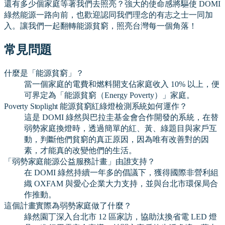
還有多少個家庭等著我們去照亮？強大的使命感將驅使 DOMI
綠然能源一路向前，也歡迎認同我們理念的有志之士一同加
入。讓我們一起翻轉能源貧窮，照亮台灣每一個角落！
常見問題
什麼是「能源貧窮」？
當一個家庭的電費和燃料開支佔家庭收入 10% 以上，便
可界定為「能源貧窮（Energy Poverty）」家庭。
Poverty Stoplight 能源貧窮紅綠燈檢測系統如何運作？
這是 DOMI 綠然與巴拉圭基金會合作開發的系統，在替
弱勢家庭換燈時，透過簡單的紅、黃、綠題目與家戶互
動，判斷他們貧窮的真正原因，因為唯有改善對的因
素，才能真的改變他們的生活。
「弱勢家庭能源公益服務計畫」由誰支持？
在 DOMI 綠然持續一年多的倡議下，獲得國際非營利組
織 OXFAM 與愛心企業大力支持，並與台北市環保局合
作推動。
這個計畫實際為弱勢家庭做了什麼？
綠然園丁深入台北市 12 區家訪，協助汰換省電 LED 燈