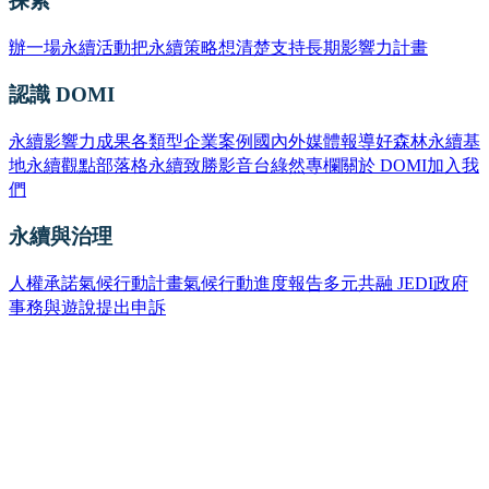
探索
辦一場永續活動
把永續策略想清楚
支持長期影響力計畫
認識 DOMI
永續影響力成果
各類型企業案例
國內外媒體報導
好森林永續基
地
永續觀點部落格
永續致勝影音台
綠然專欄
關於 DOMI
加入我
們
永續與治理
人權承諾
氣候行動計畫
氣候行動進度報告
多元共融 JEDI
政府
事務與遊說
提出申訴