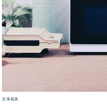
文/朱筱真