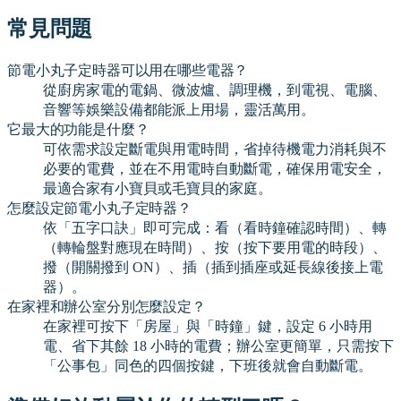
常見問題
節電小丸子定時器可以用在哪些電器？
從廚房家電的電鍋、微波爐、調理機，到電視、電腦、
音響等娛樂設備都能派上用場，靈活萬用。
它最大的功能是什麼？
可依需求設定斷電與用電時間，省掉待機電力消耗與不
必要的電費，並在不用電時自動斷電，確保用電安全，
最適合家有小寶貝或毛寶貝的家庭。
怎麼設定節電小丸子定時器？
依「五字口訣」即可完成：看（看時鐘確認時間）、轉
（轉輪盤對應現在時間）、按（按下要用電的時段）、
撥（開關撥到 ON）、插（插到插座或延長線後接上電
器）。
在家裡和辦公室分別怎麼設定？
在家裡可按下「房屋」與「時鐘」鍵，設定 6 小時用
電、省下其餘 18 小時的電費；辦公室更簡單，只需按下
「公事包」同色的四個按鍵，下班後就會自動斷電。