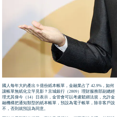
國人每年大約產出 9 億份紙本帳單，金融業占了 42.9%，如何
讓帳單無紙化立竿見影？京城銀行（2809）理財服務部副總經
理尤其偉今（14）日表示，金管會可以考慮鬆綁法規，允許金
融機構把通知類型的紙本帳單，預設為電子帳單，除非客戶說
不，否則就預設為同意。