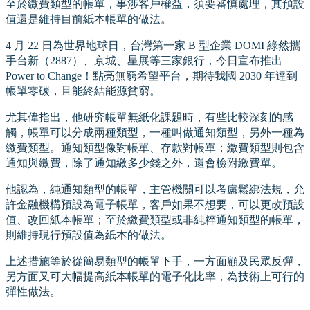
至於繳費類型的帳單，事涉客戶權益，須要審慎處理，其預設
值還是維持目前紙本帳單的做法。
4 月 22 日為世界地球日，台灣第一家 B 型企業 DOMI 綠然攜
手台新（2887）、京城、星展等三家銀行，今日宣布推出
Power to Change！點亮無窮希望平台，期待我國 2030 年達到
帳單零碳，且能終結能源貧窮。
尤其偉指出，他研究帳單無紙化課題時，有些比較深刻的感
觸，帳單可以分成兩種類型，一種叫做通知類型，另外一種為
繳費類型。通知類型像對帳單、存款對帳單；繳費類型則包含
通知與繳費，除了通知繳多少錢之外，還會檢附繳費單。
他認為，純通知類型的帳單，主管機關可以考慮鬆綁法規，允
許金融機構預設為電子帳單，客戶如果不想要，可以更改預設
值、改回紙本帳單；至於繳費類型或非純粹通知類型的帳單，
則維持現行預設值為紙本的做法。
上述措施等於從簡易類型的帳單下手，一方面顧及民眾反彈，
另方面又可大幅提高紙本帳單的電子化比率，為技術上可行的
彈性做法。