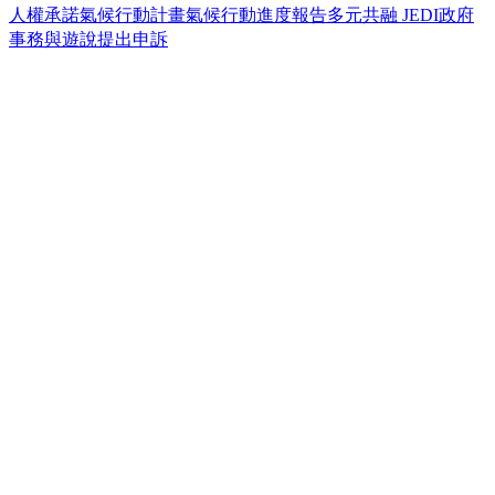
人權承諾
氣候行動計畫
氣候行動進度報告
多元共融 JEDI
政府
事務與遊說
提出申訴