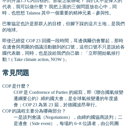
不到升溫1.5℃內目標的。那麼怎麼辦呢？ 我們又不是偉大的
代表，我可以做什麼？ 我把上面的三個問題放在心中，同
時，也想想 Talanoa 其中一個重要的精神元素－參與性。
巴黎協定也許是那群人的目標，但腳下踩的這片土地，是我們
的地球。
即使已經從 COP 23 回國一段時間，耳邊偶爾仍會響起，那時
在邊會與周圍的倡議活動聽到的口號，這些口號不只是說給各
國代表聽，同時，也是說給我們自己聽：「立即開始氣候行
動！( Take climate action, NOW )」
常見問題
COP 是什麼？
COP 是 Conference of Parties 的縮寫，即《聯合國氣候變
遷綱要公約》締約國大會，是全球氣候變遷的年度盛
會；COP 23 為第 23 屆，於德國波昂舉行。
COP 的議程主要分為哪兩部分？
一是談判會議（Negotiations），由締約國協商談判；二
是邊會（Side event），每場約 6~8 位講者，由公民團