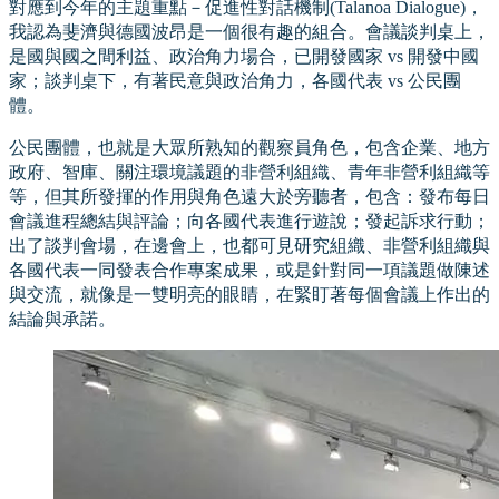
對應到今年的主題重點－促進性對話機制(Talanoa Dialogue)，
我認為斐濟與德國波昂是一個很有趣的組合。會議談判桌上，
是國與國之間利益、政治角力場合，已開發國家 vs 開發中國
家；談判桌下，有著民意與政治角力，各國代表 vs 公民團
體。
公民團體，也就是大眾所熟知的觀察員角色，包含企業、地方
政府、智庫、關注環境議題的非營利組織、青年非營利組織等
等，但其所發揮的作用與角色遠大於旁聽者，包含：發布每日
會議進程總結與評論；向各國代表進行遊說；發起訴求行動；
出了談判會場，在邊會上，也都可見研究組織、非營利組織與
各國代表一同發表合作專案成果，或是針對同一項議題做陳述
與交流，就像是一雙明亮的眼睛，在緊盯著每個會議上作出的
結論與承諾。