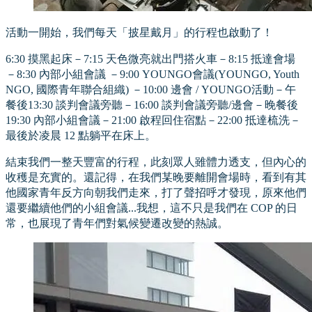
活動一開始，我們每天「披星戴月」的行程也啟動了！
6:30 摸黑起床－7:15 天色微亮就出門搭火車－8:15 抵達會場
－8:30 內部小組會議 －9:00 YOUNGO會議(YOUNGO, Youth
NGO, 國際青年聯合組織) －10:00 邊會 / YOUNGO活動－午
餐後13:30 談判會議旁聽－16:00 談判會議旁聽/邊會－晚餐後
19:30 內部小組會議－21:00 啟程回住宿點－22:00 抵達梳洗－
最後於凌晨 12 點躺平在床上。
結束我們一整天豐富的行程，此刻眾人雖體力透支，但內心的
收穫是充實的。還記得，在我們某晚要離開會場時，看到有其
他國家青年反方向朝我們走來，打了聲招呼才發現，原來他們
還要繼續他們的小組會議...我想，這不只是我們在 COP 的日
常，也展現了青年們對氣候變遷改變的熱誠。