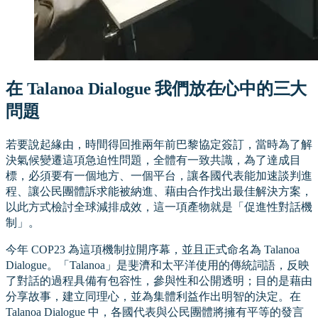
在 Talanoa Dialogue 我們放在心中的三大
問題
若要說起緣由，時間得回推兩年前巴黎協定簽訂，當時為了解
決氣候變遷這項急迫性問題，全體有一致共識，為了達成目
標，必須要有一個地方、一個平台，讓各國代表能加速談判進
程、讓公民團體訴求能被納進、藉由合作找出最佳解決方案，
以此方式檢討全球減排成效，這一項產物就是「促進性對話機
制」。
今年 COP23 為這項機制拉開序幕，並且正式命名為 Talanoa
Dialogue。「Talanoa」是斐濟和太平洋使用的傳統詞語，反映
了對話的過程具備有包容性，參與性和公開透明；目的是藉由
分享故事，建立同理心，並為集體利益作出明智的決定。在
Talanoa Dialogue 中，各國代表與公民團體將擁有平等的發言