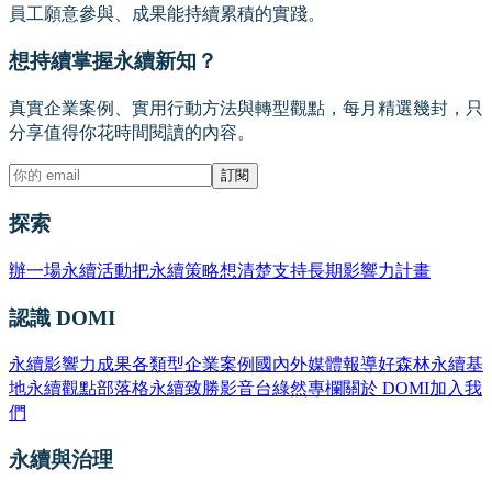
員工願意參與、成果能持續累積的實踐。
想持續掌握永續新知？
真實企業案例、實用行動方法與轉型觀點，每月精選幾封，只
分享值得你花時間閱讀的內容。
訂閱
探索
辦一場永續活動
把永續策略想清楚
支持長期影響力計畫
認識 DOMI
永續影響力成果
各類型企業案例
國內外媒體報導
好森林永續基
地
永續觀點部落格
永續致勝影音台
綠然專欄
關於 DOMI
加入我
們
永續與治理