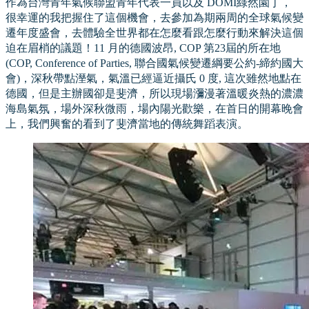
作為台灣青年氣候聯盟青年代表一員以及 DOMI綠然園丁，
很幸運的我把握住了這個機會，去參加為期兩周的全球氣候變
遷年度盛會，去體驗全世界都在怎麼看跟怎麼行動來解決這個
迫在眉梢的議題！11 月的德國波昂, COP 第23屆的所在地
(COP, Conference of Parties, 聯合國氣候變遷綱要公約-締約國大
會)，深秋帶點溼氣，氣溫已經逼近攝氏 0 度, 這次雖然地點在
德國，但是主辦國卻是斐濟，所以現場瀰漫著溫暖炎熱的濃濃
海島氣氛，場外深秋微雨，場內陽光歡樂，在首日的開幕晚會
上，我們興奮的看到了斐濟當地的傳統舞蹈表演。