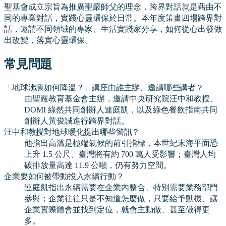
聖基會成立宗旨為推廣聖嚴師父的理念，跨界對話就是藉由不
同的專業對話，實踐心靈環保於日常。本年度策畫四場跨界對
話，邀請不同領域的專家、生活實踐家分享，如何從心出發做
出改變，落實心靈環保。
常見問題
「地球沸騰如何降溫？」講座由誰主辦、邀請哪些講者？
由聖嚴教育基金會主辦，邀請中央研究院汪中和教授、
DOMI 綠然共同創辦人連庭凱，以及綠色餐飲指南共同
創辦人黃俊誠進行跨界對話。
汪中和教授對地球暖化提出哪些警訊？
他指出高溫是極端氣候的前引指標，本世紀末海平面恐
上升 1.5 公尺、臺灣將有約 700 萬人受影響；臺灣人均
碳排放量高達 11.9 公噸，仍有努力空間。
企業要如何被帶動投入永續行動？
連庭凱指出永續需要在企業內整合、特別需要業務部門
參與；企業往往只是不知道怎麼做，只要給予動機、讓
企業實際體會並找到定位，就會主動做、甚至做得更
多。