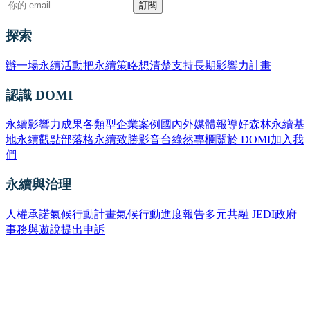
訂閱
探索
辦一場永續活動
把永續策略想清楚
支持長期影響力計畫
認識 DOMI
永續影響力成果
各類型企業案例
國內外媒體報導
好森林永續基
地
永續觀點部落格
永續致勝影音台
綠然專欄
關於 DOMI
加入我
們
永續與治理
人權承諾
氣候行動計畫
氣候行動進度報告
多元共融 JEDI
政府
事務與遊說
提出申訴