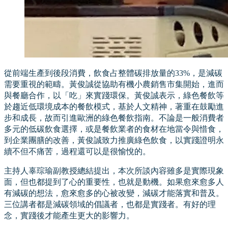
從前端生產到後段消費，飲食占整體碳排放量的33%，是減碳
需要重視的範疇。黃俊誠從協助有機小農銷售市集開始，進而
與餐廳合作，以「吃」來實踐環保。黃俊誠表示，綠色餐飲等
於趨近低環境成本的餐飲模式，基於人文精神，著重在鼓勵進
步和成長，故而引進歐洲的綠色餐飲指南。不論是一般消費者
多元的低碳飲食選擇，或是餐飲業者的食材在地當令與惜食，
到企業團膳的改善，黃俊誠致力推廣綠色飲食，以實踐證明永
續不但不痛苦，過程還可以是很愉悅的。
主持人辜琮瑜副教授總結提出，本次所談內容雖多是實際現象
面，但也都提到了心的重要性，也就是動機。如果愈來愈多人
有減碳的想法，愈來愈多的心被改變，減碳才能落實和普及。
三位講者都是減碳領域的倡議者，也都是實踐者。有好的理
念，實踐後才能產生更大的影響力。