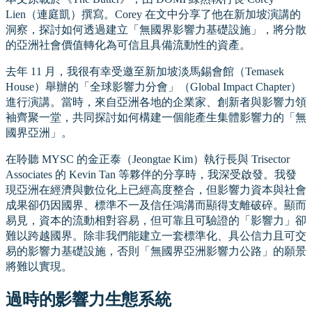
Lien（連庭凱）撰寫。Corey 在文中分享了他在新加坡演講的
洞察，探討如何透過建立「無國界影響力基礎設施」，將分散
的亞洲社會價值轉化為可信且具備流動性的資產。
去年 11 月，我很有幸受邀至新加坡淡馬錫會館（Temasek
House）舉辦的「全球影響力分會」（Global Impact Chapter）
進行演講。當時，來自亞洲各地的企業家、創新者與影響力領
袖齊聚一堂，共同探討如何構建一個能產生集體影響力的「無
國界亞洲」。
在聆聽 MYSC 的金正泰（Jeongtae Kim）執行長與 Trisector
Associates 的 Kevin Tan 等夥伴的分享時，我深受啟發。我發
現亞洲在經濟與數位化上已經高度整合，但影響力資本與社會
成果卻仍因國界、標準不一及信任鴻溝而顯得支離破碎。顯而
易見，資本的流動相對容易，但可靠且可驗證的「影響力」卻
難以跨越國界。除非我們能建立一套標準化、具公信力且可交
易的影響力基礎設施，否則「無國界亞洲影響力公路」的願景
將難以實現。
過時的影響力生態系統