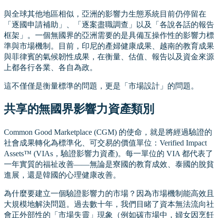
與全球其他地區相似，亞洲的影響力生態系統目前仍停留在
「逐國申請補助」、「逐案盡職調查」以及「各說各話的報告
框架」。一個無國界的亞洲需要的是具備互操作性的影響力標
準與市場機制。目前，印尼的產婦健康成果、越南的教育成果
與菲律賓的氣候韌性成果，在衡量、估值、報告以及資金來源
上都各行各業、各自為政。
這不僅僅是衡量標準的問題，更是「市場設計」的問題。
共享的無國界影響力資產類別
Common Good Marketplace (CGM) 的使命，就是將經過驗證的
社會成果轉化為標準化、可交易的價值單位：Verified Impact
Assets™ (VIAs，驗證影響力資產)。每一單位的 VIA 都代表了
一年實質的福祉改善——無論是寮國的教育成效、泰國的脫貧
進展，還是韓國的心理健康改善。
為什麼要建立一個驗證影響力的市場？因為市場機制能高效且
大規模地解決問題。過去數十年，我們目睹了資本無法流向社
會正外部性的「市場失靈」現象（例如碳市場中，婦女因烹飪