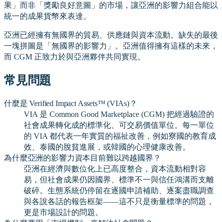
果」而非「獎勵良好意圖」的市場，讓亞洲的影響力組合能以
統一的成果貨幣來表達。
亞洲已經擁有無國界的貿易、供應鏈與資本流動。缺失的最後
一塊拼圖是「無國界的影響力」。亞洲值得擁有這樣的未來，
而 CGM 正致力於與亞洲夥伴共同實現。
常見問題
什麼是 Verified Impact Assets™ (VIAs)？
VIA 是 Common Good Marketplace (CGM) 把經過驗證的
社會成果轉化成的標準化、可交易價值單位。每一單位
的 VIA 都代表一年實質的福祉改善，例如寮國的教育成
效、泰國的脫貧進展，或韓國的心理健康改善。
為什麼亞洲的影響力資本目前難以跨越國界？
亞洲在經濟與數位化上已高度整合，資本流動相對容
易，但社會成果仍因國界、標準不一與信任鴻溝而支離
破碎。生態系統仍停留在逐國申請補助、逐案盡職調查
與各說各話的報告框架——這不只是衡量標準的問題，
更是市場設計的問題。