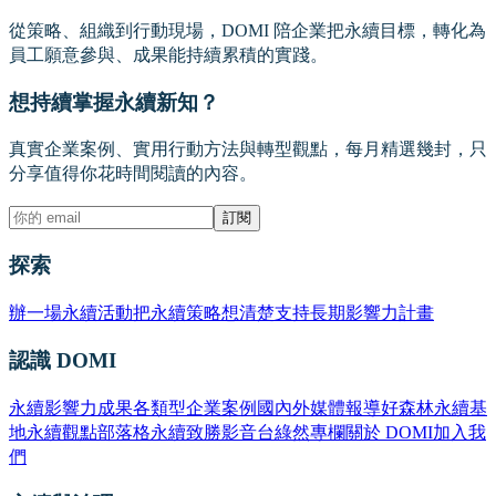
從策略、組織到行動現場，DOMI 陪企業把永續目標，轉化為
員工願意參與、成果能持續累積的實踐。
想持續掌握永續新知？
真實企業案例、實用行動方法與轉型觀點，每月精選幾封，只
分享值得你花時間閱讀的內容。
訂閱
探索
辦一場永續活動
把永續策略想清楚
支持長期影響力計畫
認識 DOMI
永續影響力成果
各類型企業案例
國內外媒體報導
好森林永續基
地
永續觀點部落格
永續致勝影音台
綠然專欄
關於 DOMI
加入我
們