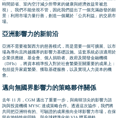
時間節省、室內空汙減少所帶來的健康與經濟效益常被忽
視）。我們不能坐視不管，因此我們提出了一個充滿啟發的願
景：利用市場力量行善，創造一個屬於「公共利益」的交易市
場。
亞洲影響力的新前沿
亞洲不需要複製西方的慈善模式，而是需要一個可擴展、以市
場為導向且跨越國界的影響力基礎設施。這套系統必須適用於
企業供應鏈、基金會、個人捐助者、政府及開發金融機構
（DFIs），將資本精準投入對於社會繁榮至關重要的成果上：
包括提升家庭繁榮、獲取基礎服務，以及實現人力資本的機
會。
邁向無國界影響力的策略夥伴關係
去年 11 月，CGM 邁出了重要一步，與南韓頂尖的影響力諮
詢與投資機構 MYSC 達成策略合作。透過這次協作，我們將
共同把亞洲特有的、可驗證的成果推向全球影響力市場，在保
留在地特性的同時，與全球標準化的 VIA 體系接軌。