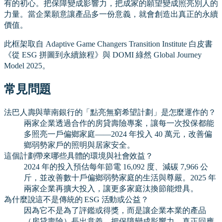
有的初心。把保障變成影響力，把成家的願望變成照亮別人的
力量。當企業願意讓產品多一份意義，就會創造出真正的永續
價值。
此框架取自 Adaptive Game Changers Transition Institute 白皮書
《從 ESG 拼圖到永續旅程》與 DOMI 綠然 Global Journey
Model 2025。
常見問題
法巴人壽與華南銀行的「點亮無窮希望計劃」是怎麼運作的？
兩家企業透過合作的房貸壽險專案，讓每一次投保都能
多照亮一戶偏鄉家庭——2024 年投入 40 萬元，改善偏
鄉弱勢家戶的照明與居家安全。
這個計劃帶來哪些具體的環境與社會效益？
2024 年的投入預估每年節電 16,092 度、減碳 7,966 公
斤，並改善數十戶偏鄉弱勢家庭的生活與尊嚴。2025 年
兩家企業再擴大投入，讓更多家庭汰換節能燈具。
為什麼說這不是傳統的 ESG 活動或公益？
因為它不是為了評鑑或得獎，而是讓企業本業的產品
（房貸壽險）長出意義，把保障變成影響力，真正回應