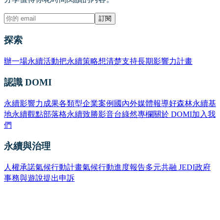
訂閱
探索
辦一場永續活動
把永續策略想清楚
支持長期影響力計畫
認識 DOMI
永續影響力成果
各類型企業案例
國內外媒體報導
好森林永續基
地
永續觀點部落格
永續致勝影音台
綠然專欄
關於 DOMI
加入我
們
永續與治理
人權承諾
氣候行動計畫
氣候行動進度報告
多元共融 JEDI
政府
事務與遊說
提出申訴