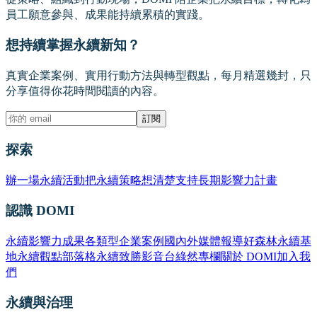
員工願意參與、成果能持續累積的實踐。
想持續掌握永續新知？
真實企業案例、實用行動方法與轉型觀點，每月精選幾封，只
分享值得你花時間閱讀的內容。
訂閱
探索
辦一場永續活動
把永續策略想清楚
支持長期影響力計畫
認識 DOMI
永續影響力成果
各類型企業案例
國內外媒體報導
好森林永續基
地
永續觀點部落格
永續致勝影音台
綠然專欄
關於 DOMI
加入我
們
永續與治理