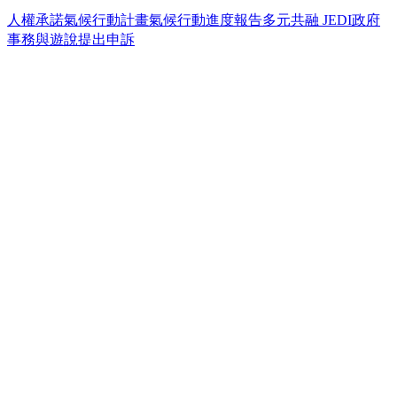
人權承諾
氣候行動計畫
氣候行動進度報告
多元共融 JEDI
政府
事務與遊說
提出申訴