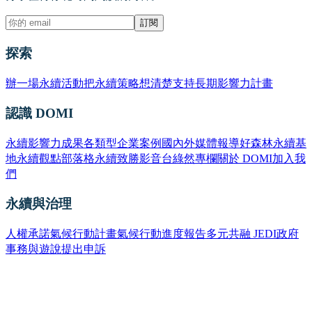
訂閱
探索
辦一場永續活動
把永續策略想清楚
支持長期影響力計畫
認識 DOMI
永續影響力成果
各類型企業案例
國內外媒體報導
好森林永續基
地
永續觀點部落格
永續致勝影音台
綠然專欄
關於 DOMI
加入我
們
永續與治理
人權承諾
氣候行動計畫
氣候行動進度報告
多元共融 JEDI
政府
事務與遊說
提出申訴