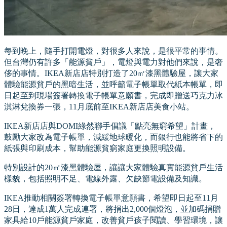
每到晚上，隨手打開電燈，對很多人來說，是很平常的事情。
但台灣仍有許多「能源貧戶」，電燈與電力對他們來說，是奢
侈的事情。IKEA新店店特別打造了20㎡漆黑體驗屋，讓大家
體驗能源貧戶的黑暗生活，並呼籲電子帳單取代紙本帳單，即
日起至到現場簽署轉換電子帳單意願書，完成即贈送巧克力冰
淇淋兌換券一張，11月底前至IKEA新店店美食小站。
IKEA新店店與DOMI綠然聯手倡議「點亮無窮希望」計畫，
鼓勵大家改為電子帳單，減緩地球暖化，而銀行也能將省下的
紙張與印刷成本，幫助能源貧窮家庭更換照明設備。
特別設計的20㎡漆黑體驗屋，讓讓大家體驗真實能源貧戶生活
樣貌，包括照明不足、電線外露、欠缺節電設備及知識。
IKEA推動相關簽署轉換電子帳單意願書，希望即日起至11月
28日，達成1萬人完成連署，將捐出2,000個燈泡，並加碼捐贈
家具給10戶能源貧戶家庭，改善貧戶孩子閱讀、學習環境，讓