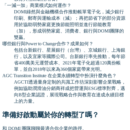
「一減一加」商業模式如何運作？
DOMI綠然與金融機構合作推動帳單電子化，減少銀行
印刷、郵寄與運輸成本（減）；再把節省下的部分資源
用於協助弱勢家庭更換節能照明並進行節能教育
（加），形成弱勢家庭、消費者、銀行與DOMI團隊的
雙贏。
哪些銀行與Power to Change合作？成果如何？
包括台新銀行、星展銀行（台灣）、京城銀行、上海銀
行，以及宜家等國際公司。台新銀行率先推動，每年節
省400萬美元運營成本、2021年電子化超過120萬份帳
單，並自2018年以來為360個家庭帶來光明。
AGC Transition Institute 在企業永續轉型中扮演什麼角色？
AGCTI透過量身定制的共識工作坊深刻影響企業戰略，
例如協助潤滑油分銷商祥成把營運與ESG標準對齊，邁
向B型企業認證，展現戰略合作與教育在達成永續目標
上的力量。
準備好啟動屬於你的轉型了嗎？
和 DOMI 團隊聊聊最適合你企業的路徑。