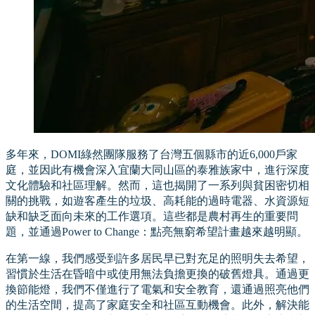
多年來，DOMI綠然團隊服務了台灣五個縣市的近6,000戶家
庭，並因此有機會深入宜蘭大同山區的泰雅族家中，進行深度
文化體驗和社區理解。然而，這也揭開了一系列與貧困密切相
關的挑戰，如遊客產生的垃圾、高耗能的過時電器、水資源短
缺和缺乏面向未來的工作選項。這些都是農村再生的重要問
題，並通過Power to Change：點亮無窮希望計畫越來越明顯。
在第一線，我們感受到許多居民早已對充足的照明失去希望，
習慣於生活在昏暗中或使用無法負擔更換的破舊燈具。通過更
換節能燈，我們不僅進行了電氣和安全教育，還通過照亮他們
的生活空間，提高了家庭安全和社區互動機會。此外，解決能