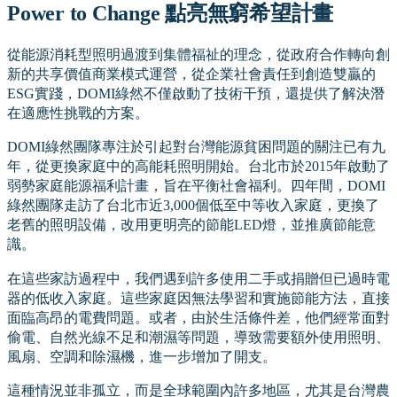
Power to Change 點亮無窮希望計畫
從能源消耗型照明過渡到集體福祉的理念，從政府合作轉向創
新的共享價值商業模式運營，從企業社會責任到創造雙贏的
ESG實踐，DOMI綠然不僅啟動了技術干預，還提供了解決潛
在適應性挑戰的方案。
DOMI綠然團隊專注於引起對台灣能源貧困問題的關注已有九
年，從更換家庭中的高能耗照明開始。台北市於2015年啟動了
弱勢家庭能源福利計畫，旨在平衡社會福利。四年間，DOMI
綠然團隊走訪了台北市近3,000個低至中等收入家庭，更換了
老舊的照明設備，改用更明亮的節能LED燈，並推廣節能意
識。
在這些家訪過程中，我們遇到許多使用二手或捐贈但已過時電
器的低收入家庭。這些家庭因無法學習和實施節能方法，直接
面臨高昂的電費問題。或者，由於生活條件差，他們經常面對
偷電、自然光線不足和潮濕等問題，導致需要額外使用照明、
風扇、空調和除濕機，進一步增加了開支。
這種情況並非孤立，而是全球範圍內許多地區，尤其是台灣農