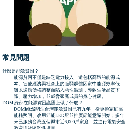
常見問題
什麼是能源貧困？
能源貧困不僅是缺乏電力接入，還包括高昂的能源成
本。它使經濟與社會上的脆弱群體因家中能源效率低、
難以適應價格調整而陷入惡性循環，導致生活品質下
降、壓力增加，並威脅家庭成員的身心健康。
DOMI綠然在能源貧困議題上做了什麼？
DOMI綠然關注台灣能源貧困已有九年，從更換家庭高
能耗照明、改用節能LED燈並推廣節能意識開始；多年
來已服務台灣五個縣市近6,000戶家庭，並進行電氣安全
教育與社區韌性培養。