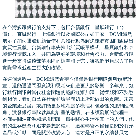
在台灣多家銀行的支持下，包括台新銀行、星展銀行（台
灣）、京城銀行、上海銀行以及國際公司如宜家，DOMI綠然
展示了如何通過創新合作和具體行動為解決能源貧困問題做出
實質性貢獻。台新銀行率先推出紙質帳單模式，星展銀行和京
城銀行慷慨加入，共同為更好的環境和社會努力。台新銀行現
進一步支持偏遠部落地區的調查和研究，讓我們能夠深入了解
實際需求並產生更大的改變。
在這個過程中，DOMI綠然希望不僅僅是銀行團隊參與預定計
畫，還能通過問題意識和思考來創造更大的影響。多年來，銀
行執行團隊對當代社會問題的認識逐漸加深，從懷疑和不熟悉
到相信，看到自己在社會和環境問題上所能做出的貢獻。未來
的企業產品設計或許能更多地考慮多樣性和包容性的脆弱性視
角，激發銀行團隊參與此計畫的熱情。在永續發展的旅程中，
不僅要關注能源和環境問題，還要關心生活在其上的人們，他
們的生存機會和追求夢想的權利。這種轉變不僅僅是關於有形
產品或活動，而是關於改變人心，這才是真正的永續發展之