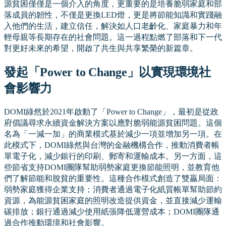
源貧困僅僅是一個介入的角度，更重要的是培養脆弱家庭和部
落成員的韌性，不僅是更換LED燈，更是將節能知識和實踐融
入他們的生活，建立信任，解決如人口老齡化、家庭暴力和年
輕母親等長期存在的社會問題。這一過程點燃了部落和下一代
對更好未來的希望，開啟了共生與共享繁榮的新篇章。
發起「Power to Change」以實現環境社
會影響力
DOMI綠然於2021年啟動了「Power to Change」，最初是從政
府倡議尋求永續資金解決方案以應對脆弱能源貧困問題。這個
名為「一減一加」的商業模式基於減少一項並增加另一項。在
此模式下，DOMI綠然與台灣的金融機構合作，推動消費者帳
單電子化，減少銀行的印刷、郵寄和運輸成本。另一方面，這
些節省支持DOMI團隊幫助弱勢家庭更換節能照明，並教育他
們了解節能和脫貧的重要性。這種合作模式創造了雙贏局面：
弱勢家庭獲得企業支持；消費者通過電子化紙質帳單幫助節約
資源，為能源貧困家庭的照明改造提供資金，並直接減少運輸
碳排放；銀行通過減少使用紙張降低運營成本；DOMI團隊通
過合作推動環境和社會影響。