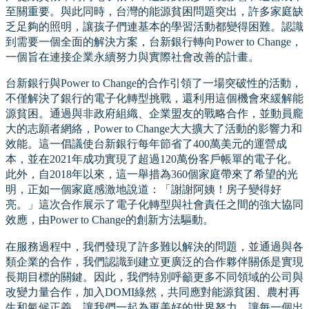
至關重要。與此同時，台灣的能源貧困問題突出，許多家庭缺
乏足夠的照明，讓孩子們連基本的學習活動都變得困難。認識
到需要一個全面的解決方案，台新銀行轉向Power to Change，
一個旨在連接企業永續努力與實際社會改善的計畫。
台新銀行與Power to Change的合作引領了一場突破性的活動，
不僅解決了銀行的電子化轉型挑戰，還利用這個機會來緩解能
源貧困。通過與非政府組織、企業盟友的戰略合作，並動員龐
大的志願者網絡，Power to Change大大擴大了活動的影響力和
效能。這一倡議使台新銀行每年節省了400萬美元的運營成
本，並在2021年成功實現了超過120萬份客戶帳單的電子化。
此外，自2018年以來，這一舉措為360個家庭帶來了希望的光
明，正如一個家庭感激地說道：「謝謝阿姨！房子變得好
亮。」這次合作展示了電子化轉型與社會責任之間的強大協同
效應，由Power to Change的創新方法驅動。
在服務過程中，我們發現了許多難以解決的問題，並通過與各
類企業的合作，我們認識到建立更廣泛的合作夥伴關係是實現
長期目標的關鍵。因此，我們特別呼籲更多不同領域的公司與
改變力量合作，加入DOMI綠然，共同應對能源貧困、農村再
生和氣候正義。讓我們一起為更美好的世界努力，讓每一個出