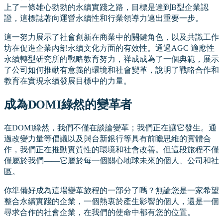
上了一條雄心勃勃的永續實踐之路，目標是達到B型企業認
證，這標誌著向運營永續性和行業領導力邁出重要一步。
這一努力展示了社會創新在商業中的關鍵角色，以及共識工作
坊在促進企業內部永續文化方面的有效性。通過AGC 適應性
永續轉型研究所的戰略教育努力，祥成成為了一個典範，展示
了公司如何推動有意義的環境和社會變革，說明了戰略合作和
教育在實現永續發展目標中的力量。
成為DOMI綠然的變革者
在DOMI綠然，我們不僅在談論變革；我們正在讓它發生。通
過改變力量等倡議以及與台新銀行等具有前瞻思維的實體合
作，我們正在推動實質性的環境和社會改善。但這段旅程不僅
僅屬於我們——它屬於每一個關心地球未來的個人、公司和社
區。
你準備好成為這場變革旅程的一部分了嗎？無論您是一家希望
整合永續實踐的企業，一個熱衷於產生影響的個人，還是一個
尋求合作的社會企業，在我們的使命中都有您的位置。