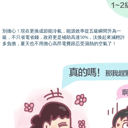
別擔心！現在更換成節能冷氣，能源效率從五級瞬間升為一
級，不只省電省錢，政府更是補助高達50%，汰換起來減輕許
多負擔，夏天也不用擔心高昂電費跟忍受濕熱的空氣了！