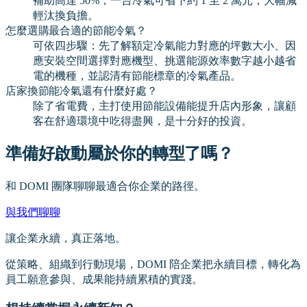
補助高達 50%，一台冷氣可省下約 1 至 2 萬元，大幅減
輕汰換負擔。
怎麼選購最合適的節能冷氣？
可依四步驟：先了解額定冷氣能力對應的坪數大小、因
應安裝空間選擇對應機型、挑選能源效率數字越小越省
電的機種，並認清有節能標章的冷氣產品。
店家換節能冷氣還有什麼好處？
除了省電費，主打使用節能設備能提升店內形象，讓顧
客在舒適環境中吃得盡興，是十分好的投資。
準備好啟動屬於你的轉型了嗎？
和 DOMI 團隊聊聊最適合你企業的路徑。
與我們聊聊
讓企業永續，真正落地。
從策略、組織到行動現場，DOMI 陪企業把永續目標，轉化為
員工願意參與、成果能持續累積的實踐。