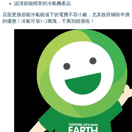
認清節能標章的冷氣機產品
店面更換節能冷氣能省下的電費不容小覷，尤其政府補助半價
的優惠！冷氣可省1~2萬塊，千萬別錯過啦！