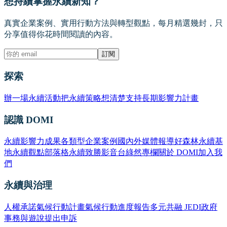
想持續掌握永續新知？
真實企業案例、實用行動方法與轉型觀點，每月精選幾封，只
分享值得你花時間閱讀的內容。
訂閱
探索
辦一場永續活動
把永續策略想清楚
支持長期影響力計畫
認識 DOMI
永續影響力成果
各類型企業案例
國內外媒體報導
好森林永續基
地
永續觀點部落格
永續致勝影音台
綠然專欄
關於 DOMI
加入我
們
永續與治理
人權承諾
氣候行動計畫
氣候行動進度報告
多元共融 JEDI
政府
事務與遊說
提出申訴