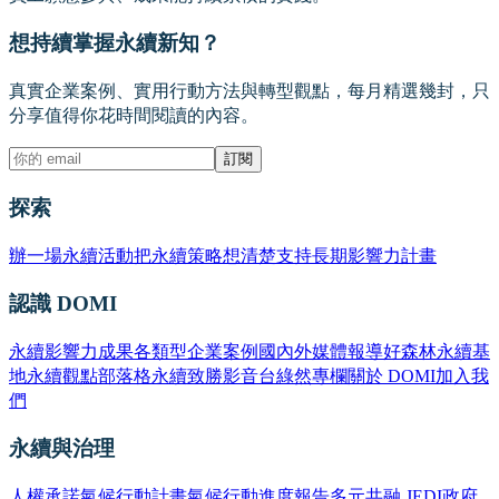
想持續掌握永續新知？
真實企業案例、實用行動方法與轉型觀點，每月精選幾封，只
分享值得你花時間閱讀的內容。
訂閱
探索
辦一場永續活動
把永續策略想清楚
支持長期影響力計畫
認識 DOMI
永續影響力成果
各類型企業案例
國內外媒體報導
好森林永續基
地
永續觀點部落格
永續致勝影音台
綠然專欄
關於 DOMI
加入我
們
永續與治理
人權承諾
氣候行動計畫
氣候行動進度報告
多元共融 JEDI
政府