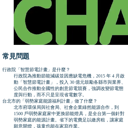
常見問題
行政院「智慧節電計畫」是什麼？
行政院為推動節能減碳並因應缺電危機，2015 年 4 月啟
動「智慧節電計畫」，投入 30 億元鼓勵各縣市與業界、
公民合作推動全國性的創意節電競賽，強調改變節電態
度與行動，而不只是呈現省電數字。
台北市的「弱勢家庭能源福利計畫」做了什麼？
北市府環保局與社會局、社會企業綠然能源合作，到
1500 戶弱勢家庭家中更換節能燈具，是全台第一個針對
弱勢家庭的能源計畫。省下的電費足以繳房租，讓家庭
願意開燈，孩童也能在家寫作業。