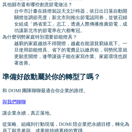
其他縣市還有哪些創意節電做法？
台中市計畫在路燈裝設天文計時器，依日出日落自動開
關燈並調節亮度；新北市則推出節電認同券，並號召婦
女組成「媽省里工」志工，透過人際傳播推廣節電，成
功讓新北市的節電率在六都奪冠。
為什麼弱勢家庭特別需要節能燈具？
越窮的家庭越捨不得開燈，越處在能源貧窮線底下。一
旦使用節能燈具、省下的電費足以繳房租，弱勢民眾就
更願意開燈，連帶讓孩子能在家寫作業、家庭環境也跟
著改善。
準備好啟動屬於你的轉型了嗎？
和 DOMI 團隊聊聊最適合你企業的路徑。
與我們聊聊
讓企業永續，真正落地。
從策略、組織到行動現場，DOMI 陪企業把永續目標，轉化為
員工願意參與、成果能持續累積的實踐。