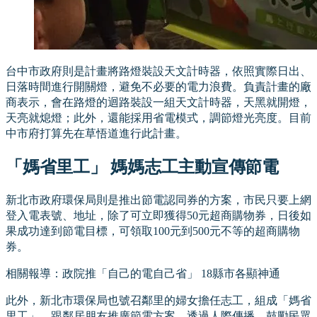
台中市政府則是計畫將路燈裝設天文計時器，依照實際日出、
日落時間進行開關燈，避免不必要的電力浪費。負責計畫的廠
商表示，會在路燈的迴路裝設一組天文計時器，天黑就開燈，
天亮就熄燈；此外，還能採用省電模式，調節燈光亮度。目前
中市府打算先在草悟道進行此計畫。
「媽省里工」 媽媽志工主動宣傳節電
新北市政府環保局則是推出節電認同券的方案，市民只要上網
登入電表號、地址，除了可立即獲得50元超商購物券，日後如
果成功達到節電目標，可領取100元到500元不等的超商購物
券。
相關報導：政院推「自己的電自己省」 18縣市各顯神通
此外，新北市環保局也號召鄰里的婦女擔任志工，組成「媽省
里工」，跟鄰居朋友推廣節電方案，透過人際傳播，鼓勵民眾