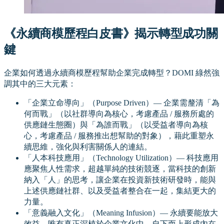
《永續商模歷程白皮書》揭示轉型成功關
鍵
企業如何透過永續商模歷程幫助企業完成轉型？DOMI 綠然強
調其中的三大元素：
「企業立命導向」（Purpose Driven）— 企業需釐清「為
何而戰」（以社群導向為核心，考慮產品 / 服務所處的
供應鏈生態圈）與「為誰而戰」（以受益者導向為核
心，考慮產品 / 服務推出想幫助的對象），藉此重塑永
續思維，強化與利害關係人的連結。
「人本科技應用」（Technology Utilization）— 科技應用
應聚焦人性需求，超越單純的技術競逐，當科技的創新
納入「人」的思考，讓企業在投資新技術研發時，能與
上述供應鏈社群、以及受益者整合在一起，集結更大的
力量。
「意義融入文化」（Meaning Infusion）— 永續要能放大
效益，唯有真正深植於企業文化中，自下而上形成內在