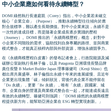
中小企業應如何看待永續轉型？
DOMI 綠然執行長連庭凱（Corey）指出，中小企業若未確立
核心「企業立命」（Purpose），推動永續轉型往往傾向於應
對合規標準，難以產生長期價值。對中小企業來說，永續不是
一次性的達成目標，而是隨著企業成長逐步實踐的歷程
（Journey）。DOMI 推出的「永續商模歷程」概念，針對中
小企業不同階段的需求，協助找到自身專屬的路徑、並與商業
模式整合，才能真正槓桿內部與外部資源，增強永續競爭力。
在《永續商模歷程白皮書》的發布記者會上，行政院能源及減
碳辦公室副執行長林子倫，以及 Patagonia 亞洲環境長暨品牌
責任長暨 B Market Builder Japan 理事篠健司（Kenji Shino）也
都出席共襄盛舉。林子倫指出永續十年來的進展緩慢、且近年
企業更出現集體「碳」傾斜狀況，背後代表企業不能停留在
「Do 永續」，更要「Be 永續」，唯有「永續」跟國家、城
市、企業自身的營運及商業模式整合在一起，才能達成長遠且
有效的永續轉型。篠健司則強調：「DOMI 綠然的永續商模歷
程提供新方向，能幫助亞洲企業在 ESG 轉型實現創新。」