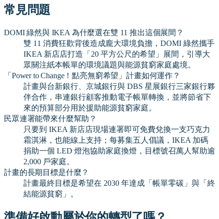
常見問題
DOMI 綠然與 IKEA 為什麼選在雙 11 推出這個展間？
雙 11 消費狂歡背後造成龐大環境負擔，DOMI 綠然攜手
IKEA 新店店打造「20 平方公尺的希望」展間，引導大
眾關注紙本帳單的環境議題與能源貧窮家庭處境。
「Power to Change！點亮無窮希望」計畫如何運作？
計畫與台新銀行、京城銀行與 DBS 星展銀行三家銀行夥
伴合作，串連銀行顧客推動電子帳單轉換，並將節省下
來的預算部分用於援助能源貧窮家庭。
民眾連署能帶來什麼幫助？
只要到 IKEA 新店店現場連署即可免費兌換一支巧克力
霜淇淋，也能線上支持；每募集五人倡議，IKEA 加碼
捐助一個 LED 燈泡協助家庭換燈，目標號召萬人幫助逾
2,000 戶家庭。
計畫的長期目標是什麼？
計畫最終目標是希望在 2030 年達成「帳單零碳」與「終
結能源貧窮」。
準備好啟動屬於你的轉型了嗎？