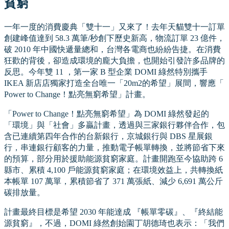
貧窮
一年一度的消費慶典「雙十一」又來了！去年天貓雙十一訂單
創建峰值達到 58.3 萬筆/秒創下歷史新高，物流訂單 23 億件，
破 2010 年中國快遞量總和，台灣各電商也紛紛告捷。在消費
狂歡的背後，卻造成環境的龐大負擔，也開始引發許多品牌的
反思。今年雙 11 ，第一家 B 型企業 DOMI 綠然特別攜手
IKEA 新店店獨家打造全台唯一「20m2的希望」展間，響應「
Power to Change！點亮無窮希望」計畫。
「Power to Change！點亮無窮希望」為 DOMI 綠然發起的
「環境」與「社會」多贏計畫，透過與三家銀行夥伴合作，包
含已連續第四年合作的台新銀行，京城銀行與 DBS 星展銀
行，串連銀行顧客的力量，推動電子帳單轉換，並將節省下來
的預算，部分用於援助能源貧窮家庭。計畫開跑至今協助跨 6
縣市、累積 4,100 戶能源貧窮家庭；在環境效益上，共轉換紙
本帳單 107 萬單，累積節省了 371 萬張紙、減少 6,691 萬公斤
碳排放量。
計畫最終目標是希望 2030 年能達成 『帳單零碳』、『終結能
源貧窮』，不過，DOMI 綠然創始園丁胡德琦也表示：「我們