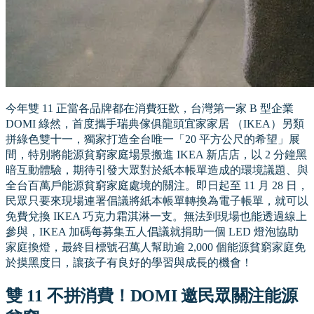
今年雙 11 正當各品牌都在消費狂歡，台灣第一家 B 型企業
DOMI 綠然，首度攜手瑞典傢俱龍頭宜家家居 （IKEA）另類
拼綠色雙十一，獨家打造全台唯一「20 平方公尺的希望」展
間，特別將能源貧窮家庭場景搬進 IKEA 新店店，以 2 分鐘黑
暗互動體驗，期待引發大眾對於紙本帳單造成的環境議題、與
全台百萬戶能源貧窮家庭處境的關注。即日起至 11 月 28 日，
民眾只要來現場連署倡議將紙本帳單轉換為電子帳單，就可以
免費兌換 IKEA 巧克力霜淇淋一支。無法到現場也能透過線上
參與，IKEA 加碼每募集五人倡議就捐助一個 LED 燈泡協助
家庭換燈，最終目標號召萬人幫助逾 2,000 個能源貧窮家庭免
於摸黑度日，讓孩子有良好的學習與成長的機會！
雙 11 不拼消費！DOMI 邀民眾關注能源