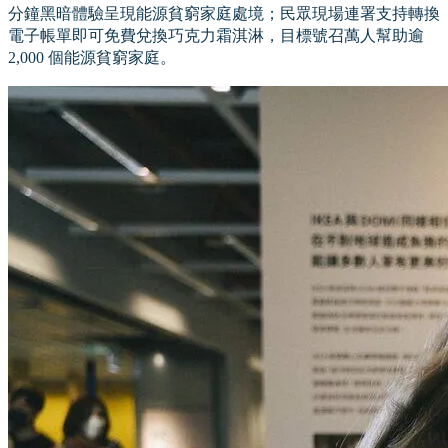
分鐘黑暗體驗呈現能源貧窮家庭處境；民眾現場連署支持轉換
電子帳單即可免費兌換巧克力霜淇淋，目標號召萬人幫助逾
2,000 個能源貧窮家庭。