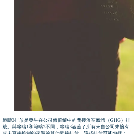
範疇3排放是發生在公司價值鏈中的間接溫室氣體（GHG）排
放。與範疇1和範疇2不同，範疇3涵蓋了所有來自公司未擁有
或未直接控制的來源的其他間接排放。這些排放可能包括：