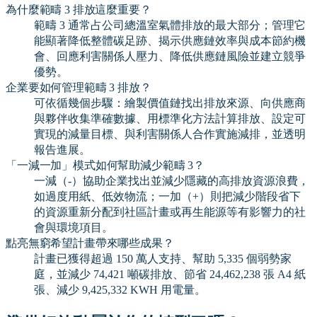
為什麼範疇 3 排放這麼重要？
範疇 3 通常占公司總溫室氣體排放的最大部分；管理它
能顯著降低整體碳足跡、揭示供應鏈效率與成本節約機
會、回應利害關係人壓力、降低供應鏈風險並建立競爭
優勢。
企業要如何管理範疇 3 排放？
可依循幾個步驟：繪製價值鏈找出排放來源、向供應商
與夥伴收集準確數據、用標準化方法計算排放、設定可
實現的減量目標、與利害關係人合作實施減排，並透明
報告進展。
「一減一加」模式如何幫助減少範疇 3？
一減（-）協助企業找出並減少隱藏的高排放資源浪費，
如過度用紙、低效物流；一加（+）則把減少階段省下
的資源重新分配到社區計畫或再生能源等有影響力的社
會與環境項目。
點亮無窮希望計畫帶來哪些成果？
計畫已獲得超過 150 萬人支持、幫助 5,335 個弱勢家
庭，並減少 74,421 噸碳排放、節省 24,462,238 張 A4 紙
張、減少 9,425,332 KWH 用電量。