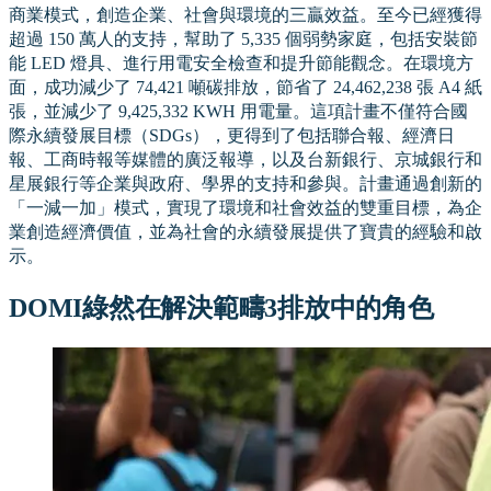
商業模式，創造企業、社會與環境的三贏效益。至今已經獲得
超過 150 萬人的支持，幫助了 5,335 個弱勢家庭，包括安裝節
能 LED 燈具、進行用電安全檢查和提升節能觀念。在環境方
面，成功減少了 74,421 噸碳排放，節省了 24,462,238 張 A4 紙
張，並減少了 9,425,332 KWH 用電量。這項計畫不僅符合國
際永續發展目標（SDGs），更得到了包括聯合報、經濟日
報、工商時報等媒體的廣泛報導，以及台新銀行、京城銀行和
星展銀行等企業與政府、學界的支持和參與。計畫通過創新的
「一減一加」模式，實現了環境和社會效益的雙重目標，為企
業創造經濟價值，並為社會的永續發展提供了寶貴的經驗和啟
示。
DOMI綠然在解決範疇3排放中的角色