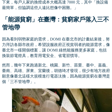
下來，每戶人家的換燈成本大概高達 7000 元，其中「換設備
最簡單，但協調這些人遠比想像中困難。」
「能源貧窮」在臺灣：貧窮家戶落入三不
管地帶
因為看到弱勢家庭的需求，DOMI 在臺北市的計畫結束後，努
力拜訪各縣市政府，希望說服政府正視貧弱者的能源需求，像
臺北市一樣開個標案，讓 DOMI 綠然能服務更多家庭，包括
換裝節電燈具，教育用電安全、省電習慣等。
然而，幾年下來跑過新北、桃園、新竹、苗栗、臺中、嘉義、
臺南、高雄、屏東、宜蘭後，胡德琦才發現，很少有地方政府
願意像臺北這樣大規模進行電器汰換，因為能源貧窮在臺灣是
個「三不管地帶」。