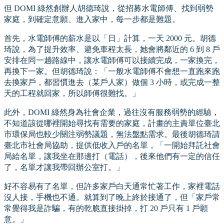
但 DOMI 綠然創辦人胡德琦說，從招募水電師傅、找到弱勢
家庭，到確定意願、進入家中，每一步都是難題。
首先，水電師傅的薪水是以「日」計算，一天 2000 元。胡德
琦說，為了提升效率、避免車程太長，她會將鄰近的 6 到 8 戶
安排在同一趟路線中，讓水電師傅可以接續完成，一家換完，
再換下一家。但胡德琦說：「一般水電師傅不會想一直跑來跑
去換家戶，都習慣進去（某戶人家）做個 3 小時，或完成一整
天的工程就回家，所以師傅很難找。」
此外，DOMI 綠然身為社會企業，過往沒有服務弱勢的經驗，
不知道該從哪裡開始尋找有需要的家庭，計畫的主責單位臺北
市環保局也較少關注弱勢議題，無法盤點需求。最後胡德琦請
臺北市社會局協助，提供低收入戶的名單，「一開始拜託社會
局給名單，讓我坐在那邊打（電話），後來他們有一定的信任
了，名單才讓我帶回辦公室打。」
好不容易有了名單，但許多家戶白天通常忙著工作，家裡電話
沒人接，手機也不通。就算到了晚上終於接通了，但「家戶常
常覺得我是詐騙，有的乾脆直接掛掉，打 20 戶只有 1 戶願
意。」