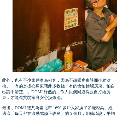
此外，也有不少家戶身為租客，因為不想跟房東談而拒絕汰
換。「有的是擔心房東藉此多收錢，有的會怕接觸房東、怕自
己講不清楚。」DOMI 綠然的工作人員偶爾還得親自打給房
東，才能讓貧弱家庭安心換燈泡。
最後，DOMI 總共為臺北市 1690 多戶人家換了節能燈具。經
過這「每天都在滾動式修正改良」的 5 個月，胡德琦說，平均