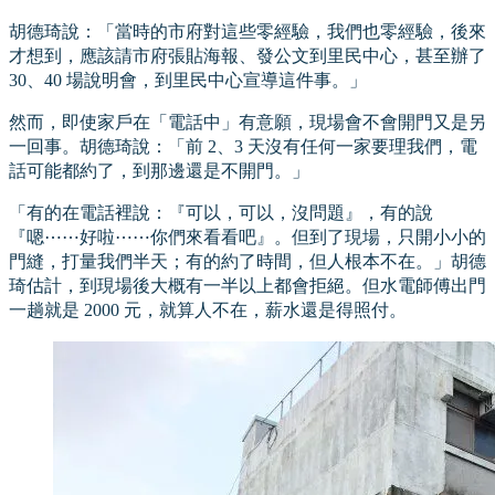
胡德琦說：「當時的市府對這些零經驗，我們也零經驗，後來
才想到，應該請市府張貼海報、發公文到里民中心，甚至辦了
30、40 場說明會，到里民中心宣導這件事。」
然而，即使家戶在「電話中」有意願，現場會不會開門又是另
一回事。胡德琦說：「前 2、3 天沒有任何一家要理我們，電
話可能都約了，到那邊還是不開門。」
「有的在電話裡說：『可以，可以，沒問題』，有的說
『嗯⋯⋯好啦⋯⋯你們來看看吧』。但到了現場，只開小小的
門縫，打量我們半天；有的約了時間，但人根本不在。」胡德
琦估計，到現場後大概有一半以上都會拒絕。但水電師傅出門
一趟就是 2000 元，就算人不在，薪水還是得照付。