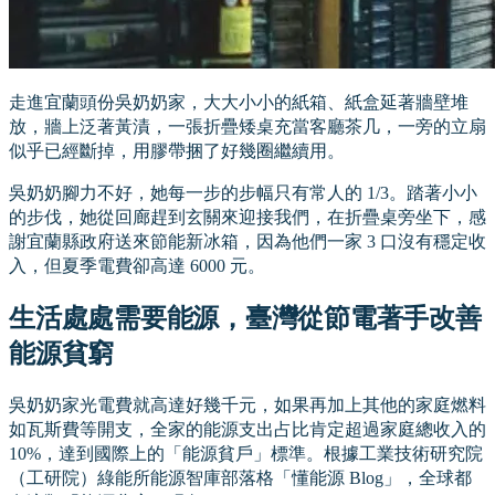
走進宜蘭頭份吳奶奶家，大大小小的紙箱、紙盒延著牆壁堆
放，牆上泛著黃漬，一張折疊矮桌充當客廳茶几，一旁的立扇
似乎已經斷掉，用膠帶捆了好幾圈繼續用。
吳奶奶腳力不好，她每一步的步幅只有常人的 1/3。踏著小小
的步伐，她從回廊趕到玄關來迎接我們，在折疊桌旁坐下，感
謝宜蘭縣政府送來節能新冰箱，因為他們一家 3 口沒有穩定收
入，但夏季電費卻高達 6000 元。
生活處處需要能源，臺灣從節電著手改善
能源貧窮
吳奶奶家光電費就高達好幾千元，如果再加上其他的家庭燃料
如瓦斯費等開支，全家的能源支出占比肯定超過家庭總收入的
10%，達到國際上的「能源貧戶」標準。根據工業技術研究院
（工研院）綠能所能源智庫部落格「懂能源 Blog」，全球都