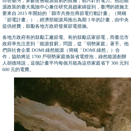
而在臺灣，多數改善能源貧窮的措施，都只針對電力。熟悉能
源政策的臺大風險中心兼任研究員趙家緯提到，臺灣的措施主
要來自 2015 年開始的「縣市共推住商節電行動計畫」（簡稱
「節電計畫」），經濟部能源局推出為期 3 年的計畫，由中央
提供經費，鼓勵各地方政府發展節電措施。
各地方政府有的鼓勵工廠節電、有的鼓勵店家節電，而臺北市
政府率先注意到「能源貧窮」問題，從「弱勢家庭」著手。他
們與社會企業 DOMI 綠然能源（簡稱「DOMI 綠然」）合
作，協助將近 1700 戶弱勢家庭換裝省電燈泡，綠然能源創辦
人胡德琦說，這個計畫平均每個月能為這些家庭省下 300 元到
600 元的電費。