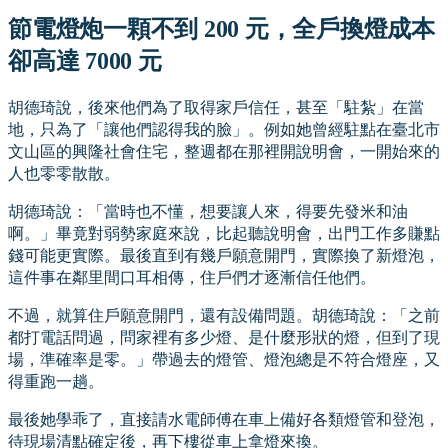
節電燈炮一顆不到 200 元，全戶換燈成本
卻高達 7000 元
胡德琦說，後來他們為了取得家戶信任，甚至「駐紮」在當
地，只為了「讓他們認得我的臉」。例如她曾經駐點在臺北市
文山區的興隆社會住宅，整週都在那裡開說明會，一開始來的
人也零零散散。
胡德琦說：「當時也不懂，想要讓人來，得要先發米和油
啊。」畢竟對弱勢家庭來說，比起聽說明會，出門工作多賺點
錢可能更實際。最後直到有幾戶願意開門，實際換了新燈泡，
這件事在鄰里間口耳相傳，住戶們才逐漸信任他們。
不過，就算住戶願意開門，還有設備問題。胡德琦說：「之前
都打電話問過，問家裡有多少燈、是什麼形狀的燈，但到了現
場，準確率是零。」帶過去的燈管、燈泡總是不符合燈座，又
得重跑一趟。
最後她學乖了，直接請水電師傅在車上備好各類燈管和登泡，
待現場清點確定後，再下樓從車上拿燈來換。