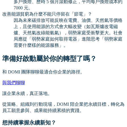
多戶換燈、歷時 5 個月滾動修正，平均每戶換燈成本約
7000 元。
改善能源貧窮為什麼不能只停留在「節電」？
因為未來碳排放可能反映在電費、油價、天然氣等價格
上，且使用能源的方式會大幅改變（如瓦斯爐改電磁
爐、天然氣改綠能氫氣），弱勢家庭受衝擊更大。社會
局應從「弱勢家庭如何取得電器」進階思考「弱勢家庭
需要什麼樣的能源服務」。
準備好啟動屬於你的轉型了嗎？
和 DOMI 團隊聊聊最適合你企業的路徑。
與我們聊聊
讓企業永續，真正落地。
從策略、組織到行動現場，DOMI 陪企業把永續目標，轉化為
員工願意參與、成果能持續累積的實踐。
想持續掌握永續新知？