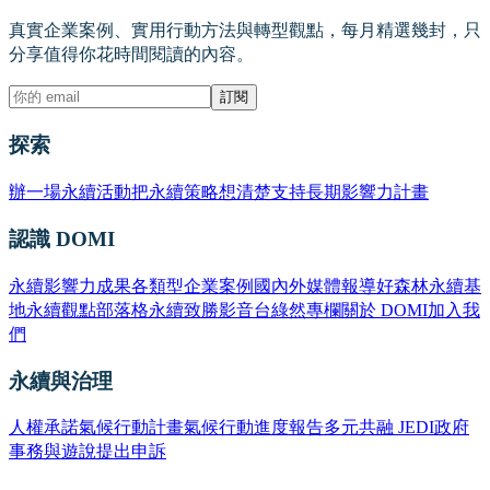
真實企業案例、實用行動方法與轉型觀點，每月精選幾封，只
分享值得你花時間閱讀的內容。
訂閱
探索
辦一場永續活動
把永續策略想清楚
支持長期影響力計畫
認識 DOMI
永續影響力成果
各類型企業案例
國內外媒體報導
好森林永續基
地
永續觀點部落格
永續致勝影音台
綠然專欄
關於 DOMI
加入我
們
永續與治理
人權承諾
氣候行動計畫
氣候行動進度報告
多元共融 JEDI
政府
事務與遊說
提出申訴