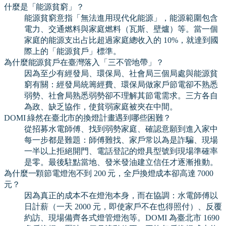
什麼是「能源貧窮」？
能源貧窮意指「無法進用現代化能源」，能源範圍包含
電力、交通燃料與家庭燃料（瓦斯、壁爐）等。當一個
家庭的能源支出占比超過家庭總收入的 10%，就達到國
際上的「能源貧戶」標準。
為什麼能源貧戶在臺灣落入「三不管地帶」？
因為至少有經發局、環保局、社會局三個局處與能源貧
窮有關：經發局統籌經費、環保局做家戶節電卻不熟悉
弱勢、社會局熟悉弱勢卻不理解其節電需求。三方各自
為政、缺乏協作，使貧弱家庭被夾在中間。
DOMI 綠然在臺北市的換燈計畫遇到哪些困難？
從招募水電師傅、找到弱勢家庭、確認意願到進入家中
每一步都是難題：師傅難找、家戶常以為是詐騙、現場
一半以上拒絕開門、電話登記的燈具型號到現場準確率
是零。最後駐點當地、發米發油建立信任才逐漸推動。
為什麼一顆節電燈泡不到 200 元，全戶換燈成本卻高達 7000
元？
因為真正的成本不在燈泡本身，而在協調：水電師傅以
日計薪（一天 2000 元，即使家戶不在也得照付）、反覆
約訪、現場備齊各式燈管燈泡等。DOMI 為臺北市 1690