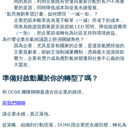
間的差距，利用企業既有營運與重新分配對客戶不再重
要的資源，同時降低成本與促進永續發展。
「點亮無窮希望計畫」如何體現「一減一加」？
企業把紙本帳單改為電子帳單（一減）所省下的成本，
用來為能源貧窮家庭安裝節能 LED 照明、降低能源費用
（一加），把企業節省轉化為社區支持與環境效益。
為什麼企業在氣候議題上扮演關鍵角色？
因為企業，尤其是富裕國家的企業，是溫室氣體排放的
主要貢獻者，卻缺乏強制減量機制；憑藉龐大資源與影
響力，企業有潛力成為應對氣候變遷與社會不公義的強
大盟友。
準備好啟動屬於你的轉型了嗎？
和 DOMI 團隊聊聊最適合你企業的路徑。
與我們聊聊
讓企業永續，真正落地。
從策略、組織到行動現場，DOMI 陪企業把永續目標，轉化為