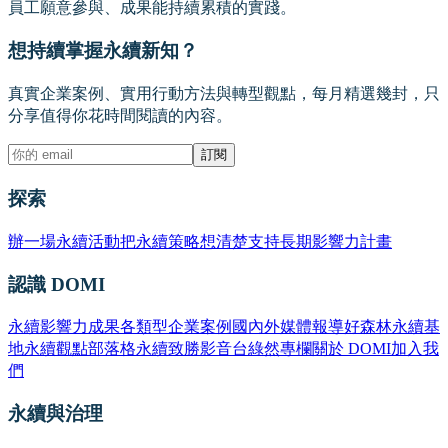
員工願意參與、成果能持續累積的實踐。
想持續掌握永續新知？
真實企業案例、實用行動方法與轉型觀點，每月精選幾封，只
分享值得你花時間閱讀的內容。
訂閱
探索
辦一場永續活動
把永續策略想清楚
支持長期影響力計畫
認識 DOMI
永續影響力成果
各類型企業案例
國內外媒體報導
好森林永續基
地
永續觀點部落格
永續致勝影音台
綠然專欄
關於 DOMI
加入我
們
永續與治理