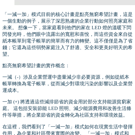
「一減一加」模式目前的核心計畫是點亮無窮希望計畫，這是
一個生動的例子，展示了深思熟慮的企業行動如何照亮家庭和
未來。 想像一下，當家庭看到他們的家在 LED 燈的溫暖下閃
閃發光時，他們眼中流露出的寬慰和喜悅，而這些資金來自從
紙本帳單到電子帳單的簡單而有力的轉變。這不僅僅是為了省
錢；它還為這些弱勢家庭注入了舒適、安全和更美好明天的希
望。
點亮無窮希望計畫的實作概念：
一減（-）涉及企業營運中盡量減少非必要資源，例如從紙本
帳單轉換為電子帳單，從而減少對環境污染的影響以及企業營
運成本。
一加 (+) 將透過這些減排節省的資金用於部分支持能源貧窮家
庭。 這包括安裝節能 LED 照明、減少能源費用和改善生活條
件等舉措，將企業節省的資金轉化為社區支持和環境效益。
在這裡，我們看到了「一減一加」模式如何在現實生活中發揮
作用，為企業和社區帶來實際的改變。 「一減一加」模式和