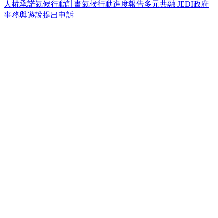
人權承諾
氣候行動計畫
氣候行動進度報告
多元共融 JEDI
政府
事務與遊說
提出申訴