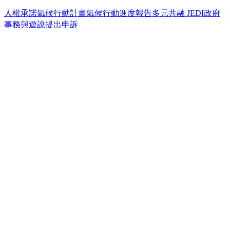
人權承諾
氣候行動計畫
氣候行動進度報告
多元共融 JEDI
政府
事務與遊說
提出申訴