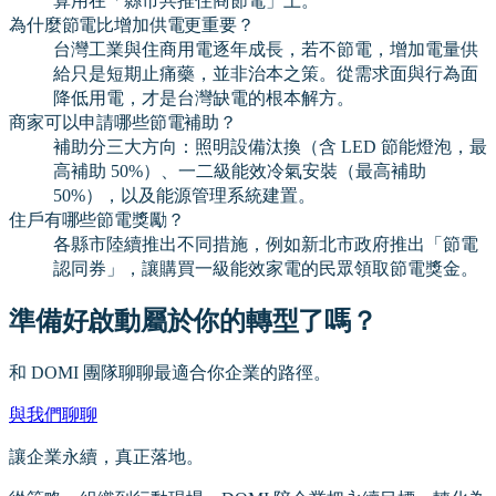
算用在「縣市共推住商節電」上。
為什麼節電比增加供電更重要？
台灣工業與住商用電逐年成長，若不節電，增加電量供
給只是短期止痛藥，並非治本之策。從需求面與行為面
降低用電，才是台灣缺電的根本解方。
商家可以申請哪些節電補助？
補助分三大方向：照明設備汰換（含 LED 節能燈泡，最
高補助 50%）、一二級能效冷氣安裝（最高補助
50%），以及能源管理系統建置。
住戶有哪些節電獎勵？
各縣市陸續推出不同措施，例如新北市政府推出「節電
認同券」，讓購買一級能效家電的民眾領取節電獎金。
準備好啟動屬於你的轉型了嗎？
和 DOMI 團隊聊聊最適合你企業的路徑。
與我們聊聊
讓企業永續，真正落地。