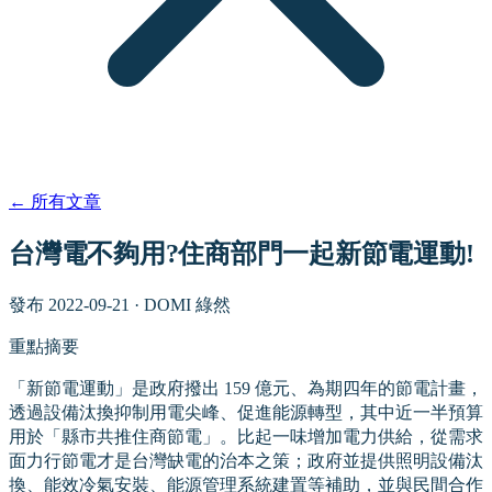
←
所有文章
台灣電不夠用?住商部門一起新節電運動!
發布
2022-09-21
·
DOMI 綠然
重點摘要
「新節電運動」是政府撥出 159 億元、為期四年的節電計畫，
透過設備汰換抑制用電尖峰、促進能源轉型，其中近一半預算
用於「縣市共推住商節電」。比起一味增加電力供給，從需求
面力行節電才是台灣缺電的治本之策；政府並提供照明設備汰
換、能效冷氣安裝、能源管理系統建置等補助，並與民間合作