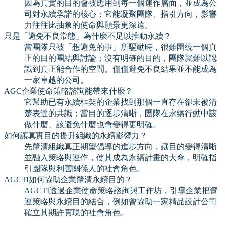
因為真實的目的會被應用到每一個運作層面，並成為公
司對永續承諾的核心；它能凝聚團隊、指引方向，影響
力往往比抽象的使命與願景更深遠。
只是「避免不良常態」為什麼不足以推動永續？
當團隊只被「想避免的事」所驅動時，很難圍繞一個真
正的目的團結與討論；沒有明確的目的，團隊就難以認
識到真正能合作的空間。僅僅避免不良結果並不能成為
一家卓越的公司。
AGC企業使命策略諮詢能帶來什麼？
它幫助已有永續框架的企業找到那個一直存在卻未被清
楚表達的共識；當目的逐步清晰，團隊在永續行動中該
做什麼、該避免什麼也會變得更明確。
如何讓真實目的提升組織的永續影響力？
先釐清組織真正期望倡導的進步方向，讓目的變得清晰
並融入策略與運作，使其成為永續計畫的大傘，明確指
引團隊與利害關係人的社會角色。
AGCTI如何協助企業釐清永續目的？
AGCTI透過企業使命策略諮詢與工作坊，引導企業把營
運策略與永續目的結合，例如曾協助一家精品設計公司
確立其期許實現的社會角色。