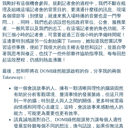
我剛好有這個機會參與。規劃記者會的過程中，我們不斷在梳
理及組織這場記者會的背景目的、要溝通什麼樣的訊息、現場
各個環節等（別懷疑，就連來賓入場時播的音樂也是一門學
問…），同時，我們也必須設想包括政府單位、公會、服務業
者、一般民眾以及我們的志工，在這場記者會的角色功能。不
到三個小時的記者會，可需要超過三百個小時的準備時間呢！
這邊要特別感謝另一位創始園丁 Tammy，她知道我想嘗試學
習這些事務，便給了我很大的自主權去發想和設計，並親自帶
著我思考與修正，也找了一些外部夥伴協助指導我。每每回想
起這段歷程，仍感到熱血沸騰！
最後，想和即將在 DOMI綠然能源啟程的你，分享我的兩個
Takeaways：
做一個會說故事的人。擁有一顆清晰與理性的腦袋固然
有助於分析客觀環境、釐清事情的發展脈絡，但這只用
到一半的腦；特別是人與人之間的關係，更多時候需藉
由情感和同理心去建立，這時，會說故事來感動他人的
能力，可能更為重要也更有效率。
請真誠地面對自己。DOMI綠然能源努力讓每個人適性
發展並聆聽每個不同的想法，換句話說，如果你無法真