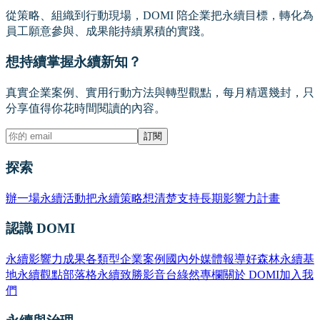
從策略、組織到行動現場，DOMI 陪企業把永續目標，轉化為
員工願意參與、成果能持續累積的實踐。
想持續掌握永續新知？
真實企業案例、實用行動方法與轉型觀點，每月精選幾封，只
分享值得你花時間閱讀的內容。
訂閱
探索
辦一場永續活動
把永續策略想清楚
支持長期影響力計畫
認識 DOMI
永續影響力成果
各類型企業案例
國內外媒體報導
好森林永續基
地
永續觀點部落格
永續致勝影音台
綠然專欄
關於 DOMI
加入我
們