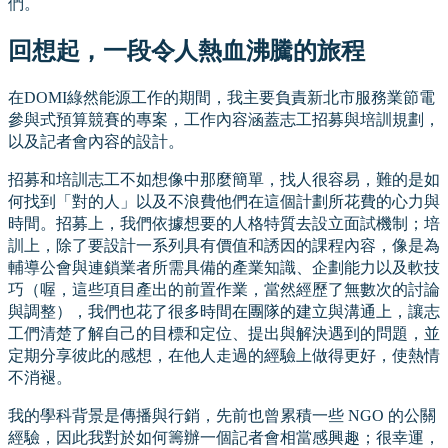
們。
回想起，一段令人熱血沸騰的旅程
在DOMI綠然能源工作的期間，我主要負責新北市服務業節電
參與式預算競賽的專案，工作內容涵蓋志工招募與培訓規劃，
以及記者會內容的設計。
招募和培訓志工不如想像中那麼簡單，找人很容易，難的是如
何找到「對的人」以及不浪費他們在這個計劃所花費的心力與
時間。招募上，我們依據想要的人格特質去設立面試機制；培
訓上，除了要設計一系列具有價值和誘因的課程內容，像是為
輔導公會與連鎖業者所需具備的產業知識、企劃能力以及軟技
巧（喔，這些項目產出的前置作業，當然經歷了無數次的討論
與調整），我們也花了很多時間在團隊的建立與溝通上，讓志
工們清楚了解自己的目標和定位、提出與解決遇到的問題，並
定期分享彼此的感想，在他人走過的經驗上做得更好，使熱情
不消褪。
我的學科背景是傳播與行銷，先前也曾累積一些 NGO 的公關
經驗，因此我對於如何籌辦一個記者會相當感興趣；很幸運，