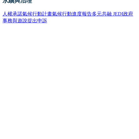
永續與治理
人權承諾
氣候行動計畫
氣候行動進度報告
多元共融 JEDI
政府
事務與遊說
提出申訴