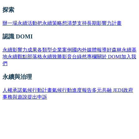
探索
辦一場永續活動
把永續策略想清楚
支持長期影響力計畫
認識 DOMI
永續影響力成果
各類型企業案例
國內外媒體報導
好森林永續基
地
永續觀點部落格
永續致勝影音台
綠然專欄
關於 DOMI
加入我
們
永續與治理
人權承諾
氣候行動計畫
氣候行動進度報告
多元共融 JEDI
政府
事務與遊說
提出申訴