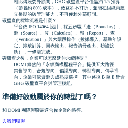
相比傳統委外顧問，GHG 碳盤查平台僅需約 1/5 預算
（節省約 80% 成本），效益卻不打折，並能在組織內建
立長期的碳管理能力，不再仰賴外部顧問。
碳盤查的標準流程是什麼？
平台依 ISO 14064 設計，採五步驟「邊（Boundary）、
源（Source）、算（Calculate）、報（Report）、查
（Verification）」與六階段操作（數據導入、基準年設
定、排放計算、圖表輸出、報告清冊產出、驗證接
軌），一條龍完成。
碳盤查之後，企業可以怎麼延伸永續轉型？
DOMI 綠然的「永續商模歷程平台」提供五大路徑——
銷售導向、合規導向、倡議導向、轉型導向、傳承導
向，企業可依資源與成熟度選擇，其中路徑 B 至 E 皆含
GHG 碳盤查平台與管理模組。
準備好啟動屬於你的轉型了嗎？
和 DOMI 團隊聊聊最適合你企業的路徑。
與我們聊聊