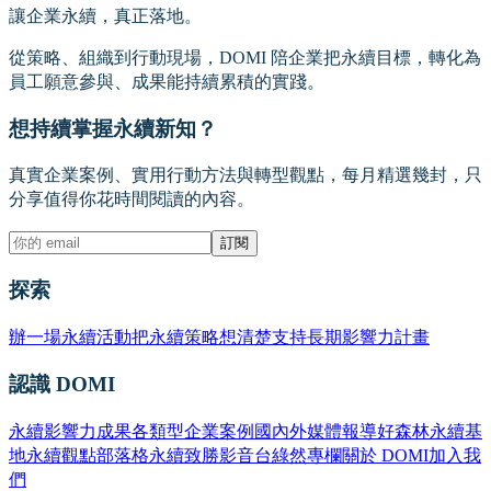
讓企業永續，真正落地。
從策略、組織到行動現場，DOMI 陪企業把永續目標，轉化為
員工願意參與、成果能持續累積的實踐。
想持續掌握永續新知？
真實企業案例、實用行動方法與轉型觀點，每月精選幾封，只
分享值得你花時間閱讀的內容。
訂閱
探索
辦一場永續活動
把永續策略想清楚
支持長期影響力計畫
認識 DOMI
永續影響力成果
各類型企業案例
國內外媒體報導
好森林永續基
地
永續觀點部落格
永續致勝影音台
綠然專欄
關於 DOMI
加入我
們