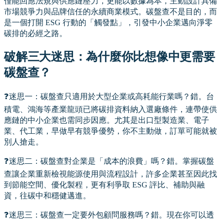
僅能回應法規與供應鏈壓力，更能以數據為本，主動設計具備
市場競爭力與品牌信任的永續商業模式。碳盤查不是目的，而
是一個打開 ESG 行動的「觸發點」，引發中小企業邁向淨零
碳排的必經之路。
破解三大迷思：為什麼你比想像中更需要
碳盤查？
❓迷思一：碳盤查只適用於大型企業或高耗能行業嗎？錯。台
積電、鴻海等產業龍頭已將碳排資料納入選廠條件，連帶使供
應鏈的中小企業也需同步因應。尤其是出口型製造業、電子
業、代工業，早做早有競爭優勢，你不主動做，訂單可能就被
別人搶走。
❓迷思二：碳盤查對企業是「成本的浪費」嗎？錯。掌握碳盤
查讓企業重新檢視能源使用與流程設計，許多企業甚至因此找
到節能空間、優化製程，更有利爭取 ESG 評比、補助與融
資，往碳中和穩健邁進。
❓迷思三：碳盤查一定要外包顧問服務嗎？錯。現在你可以透