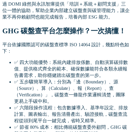
過 DOMI 綠然與永訊智庫提供「培訓＋系統＋顧問支援」三
位一體的協助，幫助企業內部建立碳盤查與碳管理能力，讓企
業不再仰賴顧問也能完成報告，培養內部 ESG 能力。
GHG 碳盤查平台怎麼操作？一次搞懂！
平台依據國際認可的碳盤查標準 ISO 14064 設計，幾點特色如
下：
✅ 四大功能優勢：系統內建排放係數、自動演算碳排數
值、提供格式齊全的範本、確保數據能符合各類永續報
告書需求，助你穩健踏出碳盤查的第一步。
✅ 五步驟簡單導入：分別為「邊（Boundary）、源
（Source）、算（Calculate）、報（Report）、查
（Verification）」，碳盤查一條龍作業邏輯清楚，團隊
更易上手碳中和。
✅ 六階段操作流程：包含數據導入、基準年設定、排放
計算、圖表輸出、報告清冊產出、驗證接軌，碳盤查流
程從頭到尾平台一鍵完成，省時又精準。
✅ 節省 80% 成本：相比傳統碳盤查委外顧問，GHG 碳