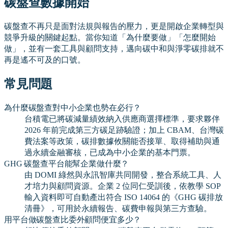
碳盤查數據開始
碳盤查不再只是面對法規與報告的壓力，更是開啟企業轉型與
競爭升級的關鍵起點。當你知道「為什麼要做」「怎麼開始
做」，並有一套工具與顧問支持，邁向碳中和與淨零碳排就不
再是遙不可及的口號。
常見問題
為什麼碳盤查對中小企業也勢在必行？
台積電已將碳減量績效納入供應商選擇標準，要求夥伴
2026 年前完成第三方碳足跡驗證；加上 CBAM、台灣碳
費法案等政策，碳排數據攸關能否接單、取得補助與通
過永續金融審核，已成為中小企業的基本門票。
GHG 碳盤查平台能幫企業做什麼？
由 DOMI 綠然與永訊智庫共同開發，整合系統工具、人
才培力與顧問資源。企業 2 位同仁受訓後，依教學 SOP
輸入資料即可自動產出符合 ISO 14064 的《GHG 碳排放
清冊》，可用於永續報告、碳費申報與第三方查驗。
用平台做碳盤查比委外顧問便宜多少？