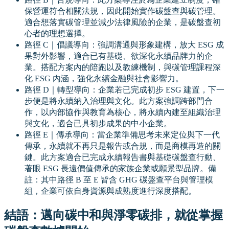
保營運符合相關法規，因此開始實作碳盤查與碳管理。
適合想落實碳管理並減少法律風險的企業，是碳盤查初
心者的理想選擇。
路徑 C｜倡議導向：強調溝通與形象建構，放大 ESG 成
果對外影響，適合已有基礎、欲深化永續品牌力的企
業。搭配方案內的陪跑以及教練機制，與碳管理課程深
化 ESG 內涵，強化永續金融與社會影響力。
路徑 D｜轉型導向：企業若已完成初步 ESG 建置，下一
步便是將永續納入治理與文化。此方案強調跨部門合
作，以內部協作與教育為核心，將永續內建至組織治理
與文化，適合已具初步成果的中小企業。
路徑 E｜傳承導向：當企業準備思考未來定位與下一代
傳承，永續就不再只是報告或合規，而是商模再造的關
鍵。此方案適合已完成永續報告書與基礎碳盤查行動、
著眼 ESG 長遠價值傳承的家族企業或願景型品牌。備
註：其中路徑 B 至 E 皆含 GHG 碳盤查平台與管理模
組，企業可依自身資源與成熟度進行深度搭配。
結語：邁向碳中和與淨零碳排，就從掌握